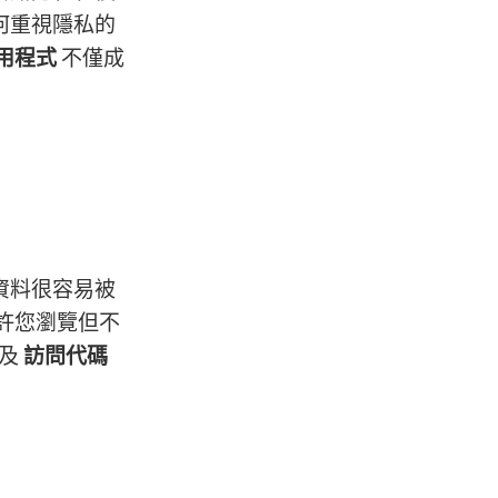
何重視隱私的
用程式
不僅成
資料很容易被
許您瀏覽但不
以及
訪問代碼