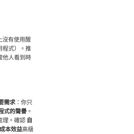
機上沒有使用醒
用程式）。推
被他人看到時
要需求
：你只
程式的聲譽
。
處理。確認
自
成本效益
高級