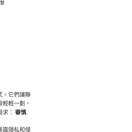
繫
式。它們讓聯
需輕輕一劃，
需求：
審慎
.
暴露隱私和侵