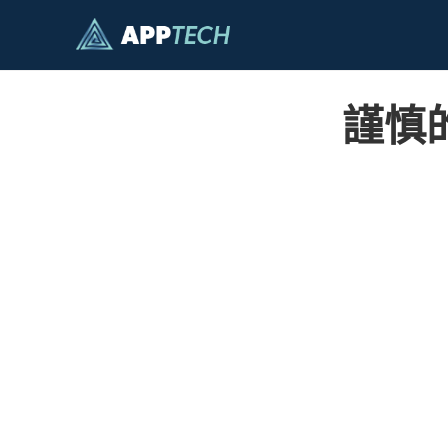
跳
至
主
要
謹慎
內
容