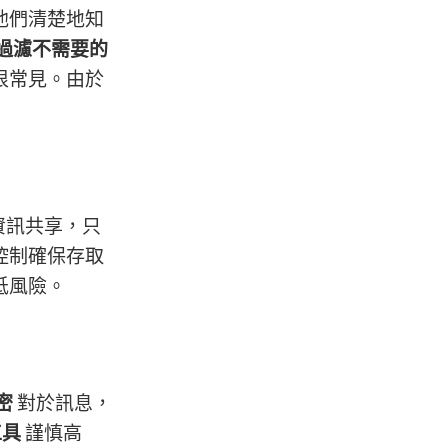
他們清楚地知
過濾不需要的
很常見。由於
資訊共享，只
控制確保存取
低風險。
密
對於訊息，
工具
謹慎高