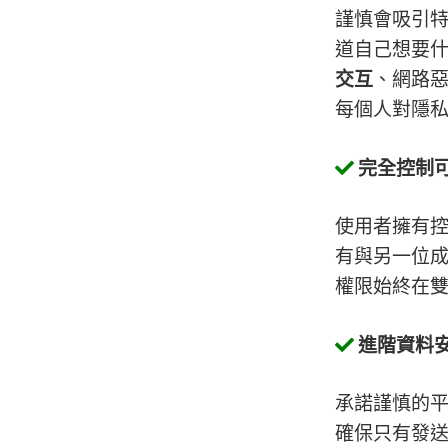
謹慎會吸引
道自己想要
交互
、網路
每個人對隱
完全控制
使用者擁有
有與另一位
權限始終在
進階資料
承諾謹慎的
確保只有發