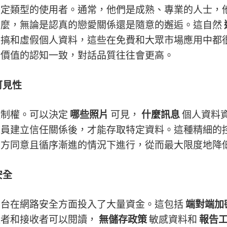
特定類型的使用者。通常，他們是成熟、專業的人士，
什麼，無論是認真的戀愛關係還是隨意的邂逅。這自然
惡搞和虛假個人資料，這些在免費和大眾市場應用中都
私價值的認知一致，對話品質往往會更高。
可見性
控制權。可以決定
哪些照片
可見，
什麼訊息
個人資料
成員建立信任關係後，才能存取特定資料。這種精細的
雙方同意且循序漸進的情況下進行，從而最大限度地降
安全
平台在網路安全方面投入了大量資金。這包括
端對端加
送者和接收者可以閱讀，
無儲存政策
敏感資料和
報告