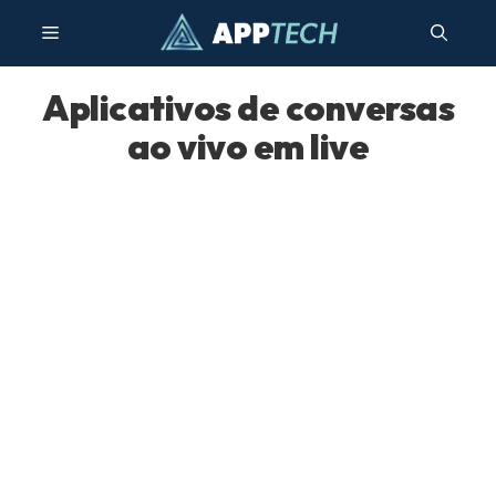
Pular
Menu
para
o
conteúdo
Aplicativos de conversas
ao vivo em live