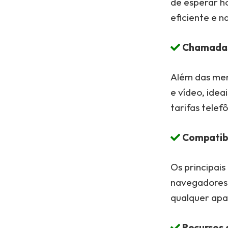
de esperar h
eficiente e n
Chamadas 
Além das men
e vídeo, ide
tarifas telef
Compatibi
Os principais
navegadores 
qualquer apa
Recursos 