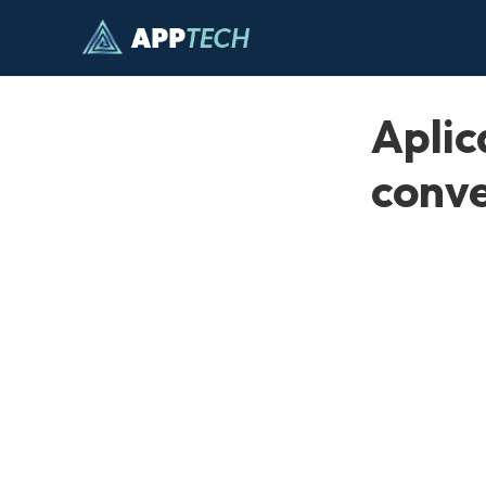
Pular
para
o
conteúdo
Aplic
conve