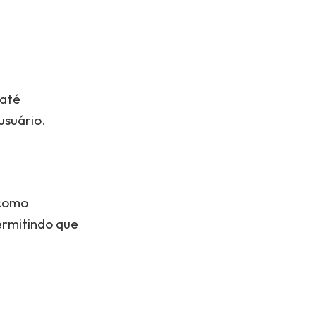
 até
usuário.
 como
ermitindo que