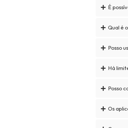
É possív
Qual é o
Posso us
Há limi
Posso c
Os apli