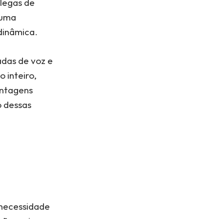
olegas de
 uma
dinâmica.
adas de voz e
 inteiro,
antagens
o dessas
 necessidade