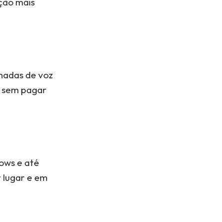
ação mais
madas de voz
l sem pagar
dows e até
 lugar e em