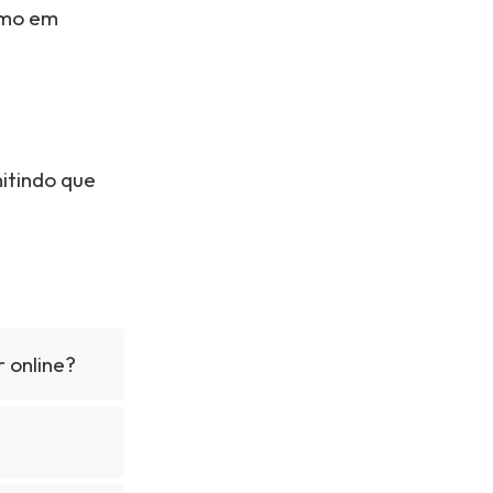
smo em
mitindo que
r online?