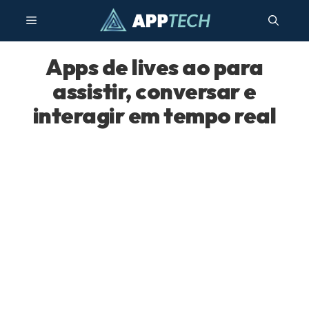
Pular
Menu
para
o
conteúdo
Apps de lives ao para
assistir, conversar e
interagir em tempo real