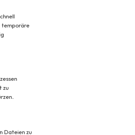
chnell
ie temporäre
ig
ozessen
t zu
ürzen.
en Dateien zu