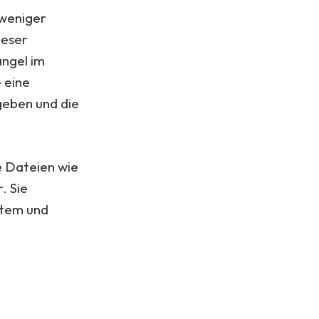
 weniger
ieser
angel im
 eine
ugeben und die
ge Dateien wie
. Sie
stem und