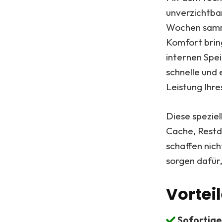
unverzichtba
Wochen samme
Komfort bring
internen Spei
schnelle und 
Leistung Ihre
Diese speziel
Cache, Restd
schaffen nic
sorgen dafür,
Vorte
Sofortige