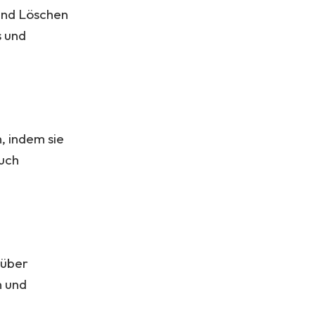
und Löschen
s und
, indem sie
auch
 über
n und