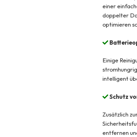
einer einfac
doppelter Da
optimieren so
Batterieo
Einige Reini
stromhungrig
intelligent 
Schutz vo
Zusätzlich z
Sicherheitsfu
entfernen und