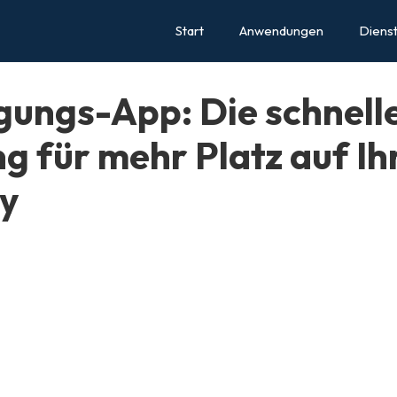
Start
Anwendungen
Diens
gungs-App: Die schnell
g für mehr Platz auf I
y