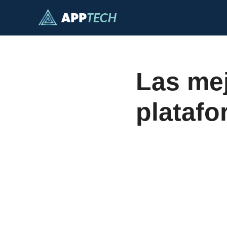
Saltar
al
contenido
Las mej
platafo