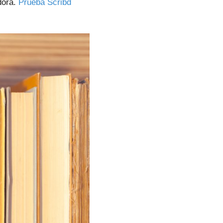
dora.
Prueba Scribd