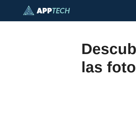
Saltar
al
contenido
Descubr
las foto