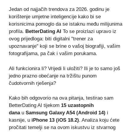
Jedan od najjačih trendova za 2026. godinu je
korištenje umjetne inteligencije kako bi se
korisnicima pomoglo da se istaknu među milijunima
profila.
BetterDating AI
To se proizlazi upravo iz
ovog prijedloga: biti digitalni "trener za
upoznavanje" koji se brine o vašoj biografiji, vašim
fotografijama, pa čak i vašim porukama.
Ali funkcionira li? Vrijedi li uložiti? Ili je to samo još
jedno prazno obećanje na tržištu punom
čudotvornih rješenja?
Kako bih odgovorio na ova pitanja, testirao sam
BetterDating AI tijekom
15 uzastopnih
dana
u
Samsung Galaxy A54 (Android 14)
i
kasnije, u
iPhone 13 (iOS 18.2)
. Analiza koju ćete
pročitati temelji se na ovom iskustvu iz stvarnog