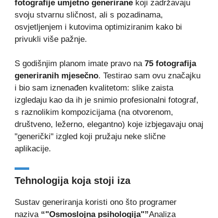
fotografije umjetno generirane
koji zadržavaju
svoju stvarnu sličnost, ali s pozadinama,
osvjetljenjem i kutovima optimiziranim kako bi
privukli više pažnje.
S godišnjim planom imate pravo na
75 fotografija
generiranih mjesečno
. Testirao sam ovu značajku
i bio sam iznenađen kvalitetom: slike zaista
izgledaju kao da ih je snimio profesionalni fotograf,
s raznolikim kompozicijama (na otvorenom,
društveno, ležerno, elegantno) koje izbjegavaju onaj
"generički" izgled koji pružaju neke slične
aplikacije.
Tehnologija koja stoji iza
Sustav generiranja koristi ono što programer
naziva
“"Osmoslojna psihologija"”
Analiza