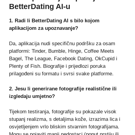
BetterDating AI-u
1. Radi li BetterDating AI s bilo kojom
aplikacijom za upoznavanje?
Da, aplikacija nudi specifičnu podršku za osam
platformi: Tinder, Bumble, Hinge, Coffee Meets
Bagel, The League, Facebook Dating, OkCupid i
Plenty of Fish. Biografije i prijedlozi poruka
prilagođeni su formatu i svrsi svake platforme.
2. Jesu li generirane fotografije realistične ili
izgledaju umjetno?
Tijekom testiranja, fotografije su pokazale visok
stupanj realizma, s detaljima kože, izrazima lica i
osvjetljenjem vrlo bliskim stvarnim fotografijama.
Mogu se pojaviti manji nedostaci (poput prstiju ili