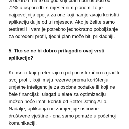
S obzirom na to da godišnji plan nudi uštedu od
72% u usporedbi s mjesečnim planom, to je
najpovoljnija opcija za one koji namjeravaju koristiti
aplikaciju dulje od tri mjeseca. Ako je želite samo
testirati ili vam je potrebno jednokratno poboljšanje
za određeni profil, tjedni plan može biti prikladniji.
5. Tko se ne bi dobro prilagodio ovoj vrsti
aplikacije?
Korisnici koji preferiraju u potpunosti ručno izgraditi
svoj profil, koji imaju rezerve prema korištenju
umjetne inteligencije za osobne podatke ili koji ne
žele financijski ulagati u alate za optimizaciju
možda neće imati koristi od BetterDating AI-a.
Nadalje, aplikacija ne zamjenjuje osnovne
društvene vještine - ona samo pomaže u početnoj
komunikaciji.