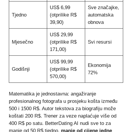
US$ 6,99
Sve značajke,
Tjedno
(otprilike R$
automatska
39,90)
obnova
US$ 29,99
Mjesečno
(otprilike R$
Svi resursi
171,00)
US$ 99,99
Ekonomija
Godišnji
(otprilike R$
72%
570,00)
Matematika je jednostavna: angažiranje
profesionalnog fotografa u prosjeku košta između
500 i 1500 R$. Autor tekstova za biografiju može
koštati 200 R$. Trener za veze naplaćuje više od
400 R$ po satu. BetterDating AI nudi sve to za
manje od 50 R$ tjedno.
manje od cijene jedne