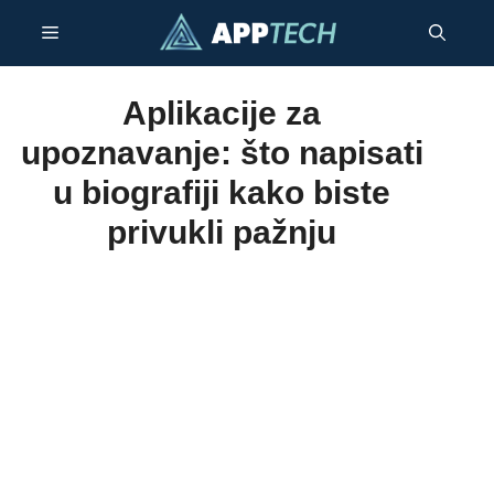
Preskoči
Izbornik
na
sadržaj
Aplikacije za
upoznavanje: što napisati
u biografiji kako biste
privukli pažnju