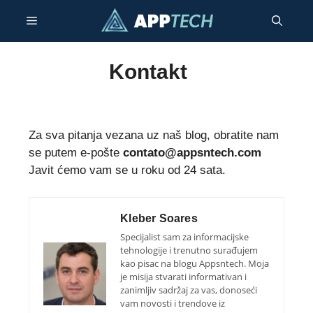
Preskoči
Izbornik
na
sadržaj
Kontakt
Za sva pitanja vezana uz naš blog, obratite nam
se putem e-pošte
contato@appsntech.com
Javit ćemo vam se u roku od 24 sata.
Kleber Soares
Specijalist sam za informacijske
tehnologije i trenutno surađujem
kao pisac na blogu Appsntech. Moja
je misija stvarati informativan i
zanimljiv sadržaj za vas, donoseći
vam novosti i trendove iz