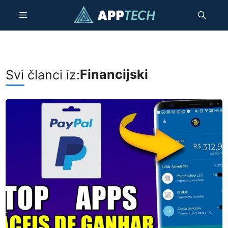
Preskoči
Izbornik
na
sadržaj
Financijski
Svi članci iz: