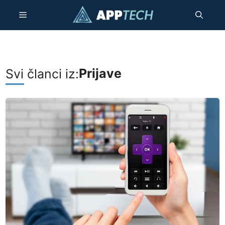
Preskoči
Izbornik
na
sadržaj
Prijave
Svi članci iz: