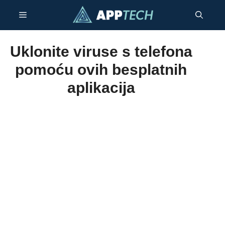
Preskoči
Izbornik
na
sadržaj
Uklonite viruse s telefona
pomoću ovih besplatnih
aplikacija