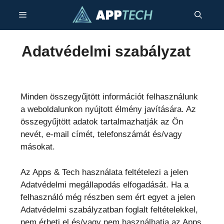
Kilépés
Menü
a
tartalomba
Adatvédelmi szabályzat
Minden összegyűjtött információt felhasználunk
a weboldalunkon nyújtott élmény javítására. Az
összegyűjtött adatok tartalmazhatják az Ön
nevét, e-mail címét, telefonszámát és/vagy
másokat.
Az Apps & Tech használata feltételezi a jelen
Adatvédelmi megállapodás elfogadását. Ha a
felhasználó még részben sem ért egyet a jelen
Adatvédelmi szabályzatban foglalt feltételekkel,
nem érheti el és/vagy nem használhatja az Apps