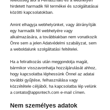
felelősség alól a Felhasználó és a webhelyen
hirdetett harmadik fél termékei és szolgáltatásai
közötti kapcsolatokban.
Amint elhagyja webhelyünket, vagy átirányítják
egy harmadik fél webhelyére vagy
alkalmazására, a továbbiakban nem vonatkozik
Önre sem a jelen Adatvédelmi szabályzat, sem
a weboldalunk szolgáltatási feltételei.
Ha a feliratkozás után meggondolja magát,
bármikor visszavonhatja hozzájárulását ahhoz,
hogy kapcsolatba léphessünk Önnel az adatai
további gyűjtése, felhasználása vagy
közzététele céljából, ha kapcsolatba lép velünk
a contato@appsntech.com e-mail címen.
Nem személyes adatok