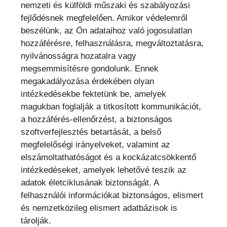
nemzeti és külföldi műszaki és szabályozási
fejlődésnek megfelelően. Amikor védelemről
beszélünk, az Ön adataihoz való jogosulatlan
hozzáférésre, felhasználásra, megváltoztatásra,
nyilvánosságra hozatalra vagy
megsemmisítésre gondolunk. Ennek
megakadályozása érdekében olyan
intézkedésekbe fektetünk be, amelyek
magukban foglalják a titkosított kommunikációt,
a hozzáférés-ellenőrzést, a biztonságos
szoftverfejlesztés betartását, a belső
megfelelőségi irányelveket, valamint az
elszámoltathatóságot és a kockázatcsökkentő
intézkedéseket, amelyek lehetővé teszik az
adatok életciklusának biztonságát. A
felhasználói információkat biztonságos, elismert
és nemzetközileg elismert adatbázisok is
tárolják.