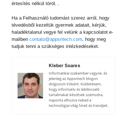
értesítés nélkül töröl. .
Ha a Felhasználó tudomást szerez arról, hogy
tévedésből kezeltük gyermek adatait, kérjük,
haladéktalanul vegye fel velünk a kapcsolatot e-
mailben
contato@appsntech.com
, hogy meg
tudjuk tenni a szükséges intézkedéseket.
Kleber Soares
Informatikai szakember vagyok, és
jelenleg az Appsntech blogon
dolgozom íróként. Küldetésem,
hogy informatív és lebilincselő
tartalmakat készítsek számodra,
naponta elhozva neked a
technológiai világ híreit és trendjeit.