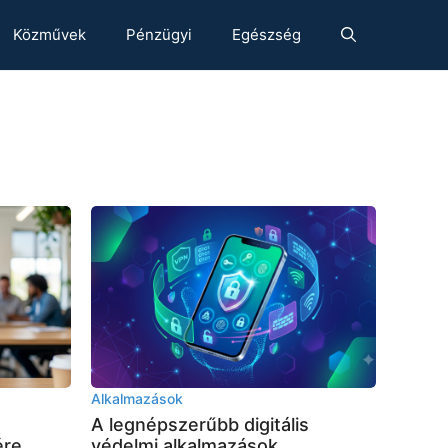
Közművek
Pénzügyi
Egészség
Alkalmazások
A legnépszerűbb digitális
ére
védelmi alkalmazások