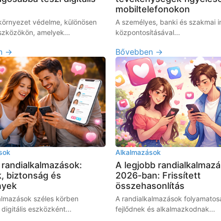
mobiltelefonokon
s környezet védelme, különösen
A személyes, banki és szakmai i
szközökön, amelyek...
központosításával...
n →
Bővebben →
sok
Alkalmazások
 randialkalmazások:
A legjobb randialkalmaz
, biztonság és
2026-ban: Frissített
nyek
összehasonlítás
almazások széles körben
A randialkalmazások folyamatos
 digitális eszközként...
fejlődnek és alkalmazkodnak...