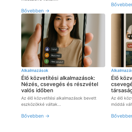
Bővebbe
Bővebben →
Alkalmazások
Alkalmazá
Élő közvetítési alkalmazások:
Élő köz
Nézés, csevegés és részvétel
csevegé
valós időben
társaság
Az élő közvetítési alkalmazások bevett
Az élő köz
eszközökké váltak...
móddá vált
Bővebben →
Bővebbe