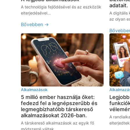
adatait.
A technológia fejlődésével és az eszközök
elterjedésével...
A digitáli
az olyan e
Bővebben →
Bővebbe
Alkalmazások
Alkalmazá
5 millió ember használja őket:
Legjobb
fedezd fel a legnépszerűbb és
funkciók
legmegbízhatóbb társkereső
vélemé
alkalmazásokat 2026-ban.
A randialk
A társkereső alkalmazások az egyik fő
elterjedtek
módszerré váltak...