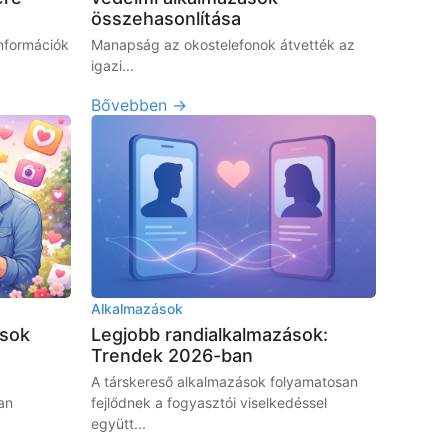
összehasonlítása
nformációk
Manapság az okostelefonok átvették az
igazi...
Bővebben →
Alkalmazások
ások
Legjobb randialkalmazások:
Trendek 2026-ban
A társkereső alkalmazások folyamatosan
an
fejlődnek a fogyasztói viselkedéssel
együtt...