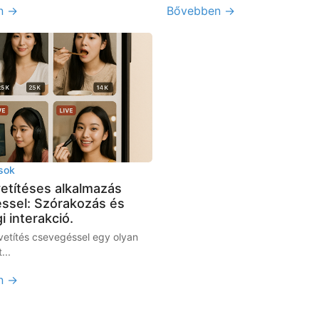
n →
Bővebben →
sok
vetítéses alkalmazás
ssel: Szórakozás és
i interakció.
vetítés csevegéssel egy olyan
...
n →