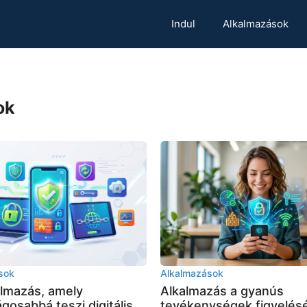
Indul
Alkalmazások
ok
sok
Alkalmazások
almazás, amely
Alkalmazás a gyanús
gosabbá teszi digitális
tevékenységek figyelés