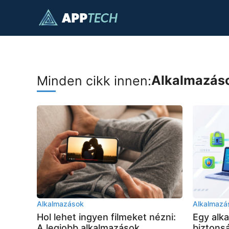
Kilépés
a
tartalomba
Alkalmazás
Minden cikk innen:
Alkalmazások
Alkalmazá
Hol lehet ingyen filmeket nézni:
Egy alk
A legjobb alkalmazások
biztonsá