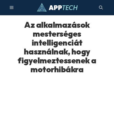
Kilépés
Menü
a
tartalomba
Az alkalmazások
mesterséges
intelligenciát
használnak, hogy
figyelmeztessenek a
motorhibákra