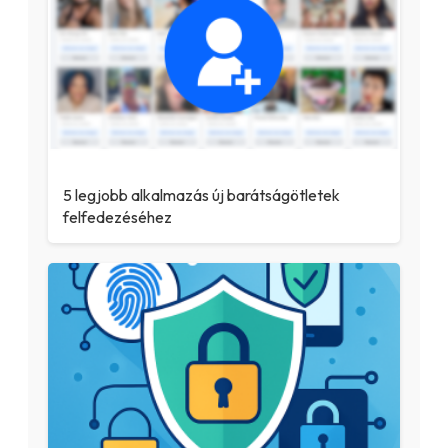
5 legjobb alkalmazás új barátságötletek
felfedezéséhez