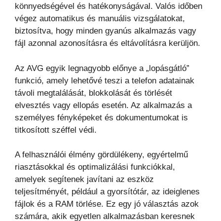
könnyedségével és hatékonyságával. Valós időben
végez automatikus és manuális vizsgálatokat,
biztosítva, hogy minden gyanús alkalmazás vagy
fájl azonnal azonosításra és eltávolításra kerüljön.
Az AVG egyik legnagyobb előnye a „lopásgátló”
funkció, amely lehetővé teszi a telefon adatainak
távoli megtalálását, blokkolását és törlését
elvesztés vagy ellopás esetén. Az alkalmazás a
személyes fényképeket és dokumentumokat is
titkosított széffel védi.
A felhasználói élmény gördülékeny, egyértelmű
riasztásokkal és optimalizálási funkciókkal,
amelyek segítenek javítani az eszköz
teljesítményét, például a gyorsítótár, az ideiglenes
fájlok és a RAM törlése. Ez egy jó választás azok
számára, akik egyetlen alkalmazásban keresnek