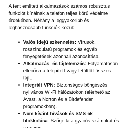
A fent említett alkalmazások számos robusztus
funkciót kínálnak a telefon teljes körű védelme
érdekében. Néhány a leggyakoribb és
leghasznosabb funkciók közül:
Valós idejű szkennelés:
Vírusok,
rosszindulatú programok és egyéb
fenyegetések azonnali azonosítása.
Alkalmazás- és fájlelemzés:
Folyamatosan
ellenőrzi a telepített vagy letöltött összes
fájlt.
Integrált VPN:
Biztonságos böngészés
nyilvános Wi-Fi hálózatokon (elérhető az
Avast, a Norton és a Bitdefender
programokban).
Nem kívánt hívások és SMS-ek
blokkolása:
Szűrje ki a gyanús számokat és
a spamet.