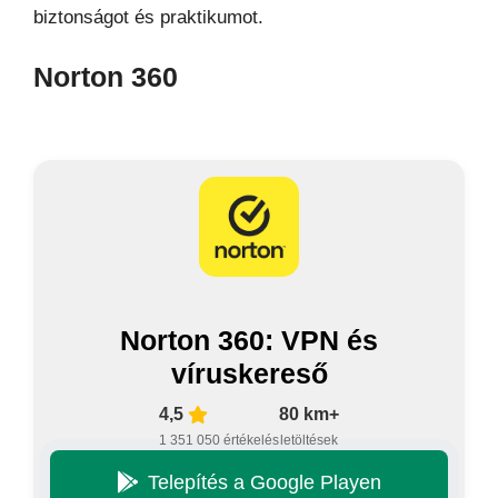
biztonságot és praktikumot.
Norton 360
Norton 360: VPN és
víruskereső
4,5
80 km+
1 351 050 értékelés
letöltések
Telepítés a Google Playen