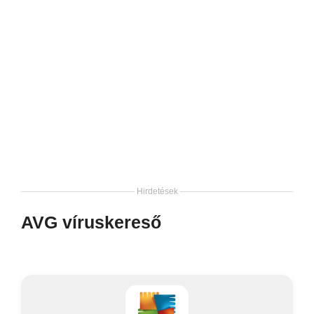
Hirdetések
AVG víruskereső