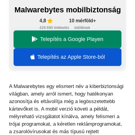
Malwarebytes mobilbiztonság
4,8
10 mérföld+
428 690 értékelés
letöltések
Telepítés a Google Playen
Telepítés az Apple Store-ból
A Malwarebytes egy elismert név a kiberbiztonsági
világban, amely arról ismert, hogy hatékonyan
azonosítja és eltávolítja még a legösszetettebb
kártevőket is. A mobil verzió követi a példát,
mélyreható vizsgálatot kínálva, amely felismeri a
trójai programokat, a kéretlen reklámprogramokat,
a zsarolóvírusokat és más típusú rejtett