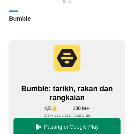
Iklan
Bumble
Bumble: tarikh, rakan dan
rangkaian
4,5
100 bt+
1,177,098 ulasan
muat turun
Pasang di Google Play