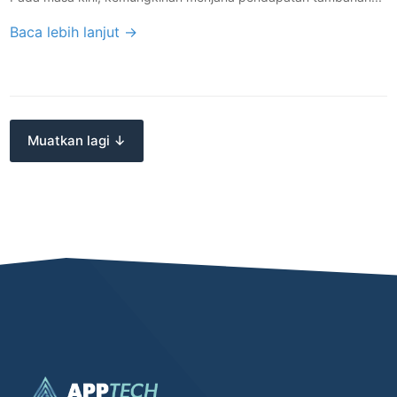
Baca lebih lanjut →
Muatkan lagi ↓