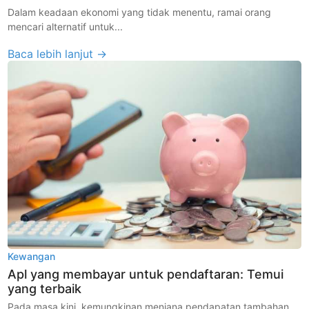
Dalam keadaan ekonomi yang tidak menentu, ramai orang
mencari alternatif untuk...
Baca lebih lanjut →
Kewangan
Apl yang membayar untuk pendaftaran: Temui
yang terbaik
Pada masa kini, kemungkinan menjana pendapatan tambahan...