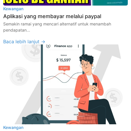
Kewangan
Aplikasi yang membayar melalui paypal
Semakin ramai yang mencari alternatif untuk menambah
pendapatan...
Baca lebih lanjut →
Kewangan