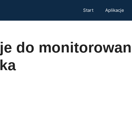
Start
Aplikacje
cje do monitorowan
aka