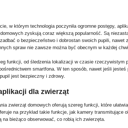
e, w którym technologia poczyniła ogromne postępy, aplik
 domowych zyskują coraz większą popularność. Są niezast
ą zadbać o bezpieczeństwo i dobrostan swoich pupili, nawet 
nnych spraw nie zawsze można być obecnym w każdej chwil
ereg funkcji, od śledzenia lokalizacji w czasie rzeczywistym
pośrednictwem smartfona. W ten sposób, nawet jeśli jest
upil jest bezpieczny i zdrowy.
plikacji dla zwierząt
nia zwierząt domowych oferują szereg funkcji, które ułatwia
feruje na przykład takie funkcje, jak kamery transmitujące 
ą na bieżąco obserwować, co robią ich zwierzęta.