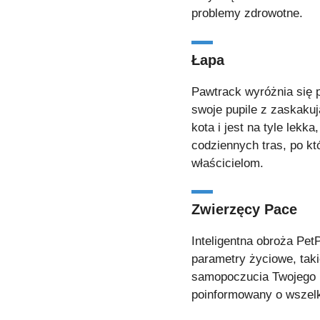
problemy zdrowotne.
Łapa
Pawtrack wyróżnia się 
swoje pupile z zaskaku
kota i jest na tyle lek
codziennych tras, po k
właścicielom.
Zwierzęcy Pace
Inteligentna obroża Pe
parametry życiowe, taki
samopoczucia Twojego p
poinformowany o wszelk