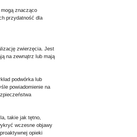
re mogą znacząco
ich przydatność dla
lizację zwierzęcia. Jest
ją na zewnątrz lub mają
ykład podwórka lub
yśle powiadomienie na
ezpieczeństwa
a, takie jak tętno,
 wykryć wczesne objawy
 proaktywnej opieki