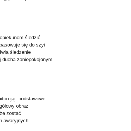
opiekunom śledzić
pasowuje się do szyi
iwia śledzenie
ój ducha zaniepokojonym
nitorując podstawowe
egółowy obraz
oże zostać
h awaryjnych.