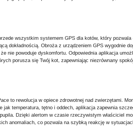
przede wszystkim systemem GPS dla kotów, który pozwala 
jącą dokładnością. Obroża z urządzeniem GPS wygodnie do
ka, że nie powoduje dyskomfortu. Odpowiednia aplikacja umożl
tórych porusza się Twój kot, zapewniając niezrównany spok
tPace to rewolucja w opiece zdrowotnej nad zwierzętami. Mo
e jak temperatura, tętno i oddech, aplikacja zapewnia szcz
upila. Dzięki alertom w czasie rzeczywistym właściciel m
ich anomaliach, co pozwala na szybką reakcję w sytuacjac