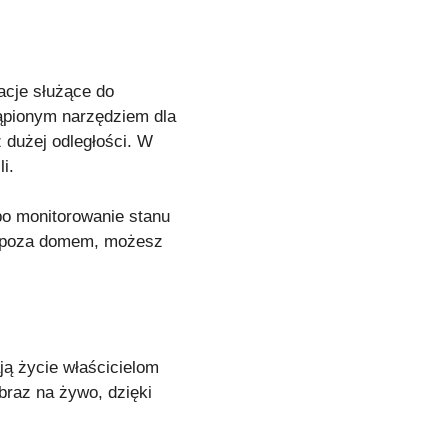
acje służące do
ąpionym narzędziem dla
z dużej odległości. W
i.
 po monitorowanie stanu
eś poza domem, możesz
ją życie właścicielom
obraz na żywo, dzięki