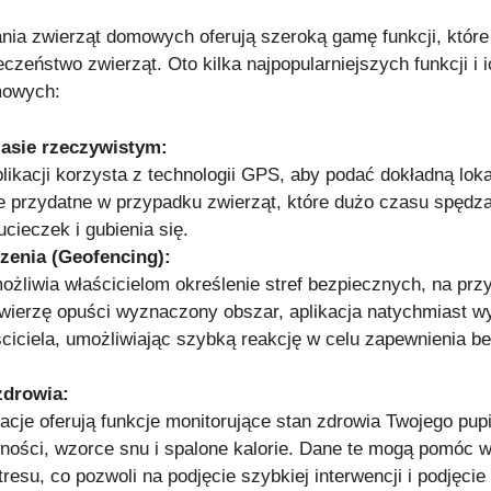
ania zwierząt domowych oferują szeroką gamę funkcji, któ
eczeństwo zwierząt. Oto kilka najpopularniejszych funkcji i 
omowych:
zasie rzeczywistym:
ikacji korzysta z technologii GPS, aby podać dokładną loka
e przydatne w przypadku zwierząt, które dużo czasu spędza
ucieczek i gubienia się.
zenia (Geofencing):
ożliwia właścicielom określenie stref bezpiecznych, na prz
zwierzę opuści wyznaczony obszar, aplikacja natychmiast w
ciciela, umożliwiając szybką reakcję w celu zapewnienia b
zdrowia:
acje oferują funkcje monitorujące stan zdrowia Twojego pupil
ności, wzorce snu i spalone kalorie. Dane te mogą pomóc
tresu, co pozwoli na podjęcie szybkiej interwencji i podjęcie