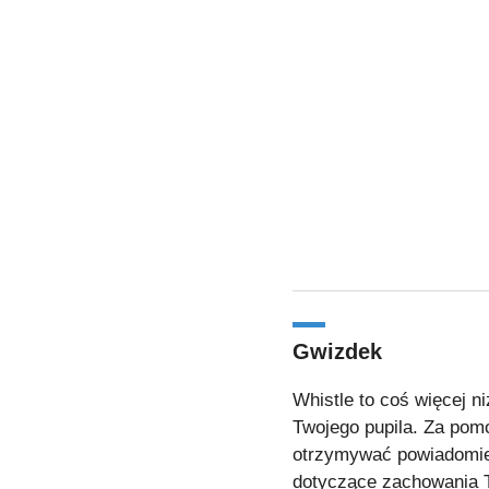
Gwizdek
Whistle to coś więcej ni
Twojego pupila. Za pomo
otrzymywać powiadomieni
dotyczące zachowania T