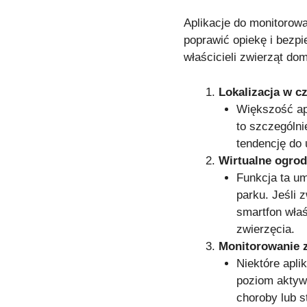
Aplikacje do monitorow
poprawić opiekę i bezpi
właścicieli zwierząt d
Lokalizacja w c
Większość apl
to szczególni
tendencję do 
Wirtualne ogrod
Funkcja ta um
parku. Jeśli 
smartfon właś
zwierzęcia.
Monitorowanie 
Niektóre aplik
poziom aktyw
choroby lub s