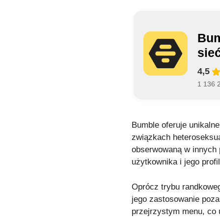
Bum
sie
4,5
1 136 2
Bumble oferuje unikaln
związkach heteroseksua
obserwowaną w innych p
użytkownika i jego profil
Oprócz trybu randkowego
jego zastosowanie poza 
przejrzystym menu, co 