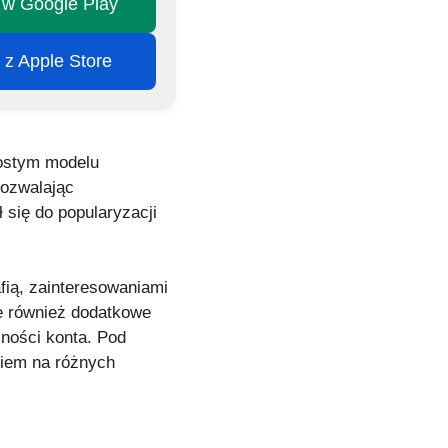
j w Google Play
j z Apple Store
rostym modelu
 pozwalając
 się do popularyzacji
afią, zainteresowaniami
je również dodatkowe
czności konta. Pod
niem na różnych