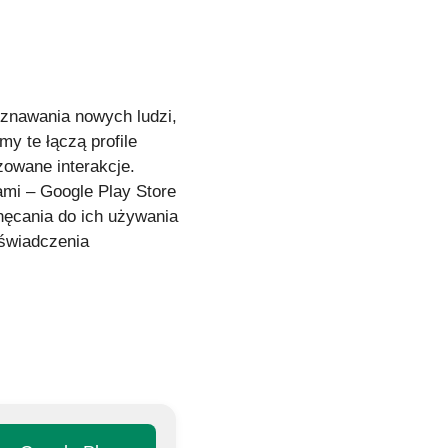
znawania nowych ludzi,
y te łączą profile
zowane interakcje.
ami – Google Play Store
hęcania do ich używania
oświadczenia