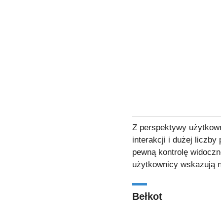
Z perspektywy użytkown
interakcji i dużej liczb
pewną kontrolę widoczno
użytkownicy wskazują n
Bełkot