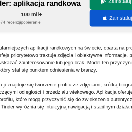
Zainstalu
der: aplikacja randkowa
100 mil+
Zainstalu
74 recenzji
pobieranie
pularniejszych aplikacji randkowych na świecie, oparta na p
terfejs priorytetowo traktuje zdjęcia i obiektywne informacje,
kazać zainteresowanie lub jego brak. Model ten przyczynił
który stał się punktem odniesienia w branży.
ji znajduje się tworzenie profilu ze zdjęciami, krótką biogr
czącymi odległości i przedziału wiekowego. Aplikacja oferu
ji profilu, które mogą przyczynić się do zwiększenia autenty
inder wyróżnia się intuicyjną nawigacją i stabilnym działa