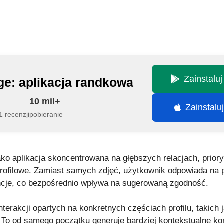
Zainstalu
ge: aplikacja randkowa
10 mil+
Zainstalu
 recenzji
pobieranie
ako aplikacja skoncentrowana na głębszych relacjach, priory
rofilowe. Zamiast samych zdjęć, użytkownik odpowiada na p
rencje, co bezpośrednio wpływa na sugerowaną zgodność.
terakcji opartych na konkretnych częściach profilu, takich
 To od samego początku generuje bardziej kontekstualne konw