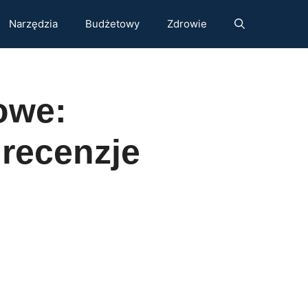
Narzędzia
Budżetowy
Zdrowie
owe:
 recenzje