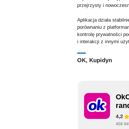
przejrzysty i nowoczesn
Aplikacja działa stabil
porównaniu z platformam
kontrolę prywatności p
i interakcji z innymi uż
OK, Kupidyn
OkC
ran
4,2
458 945