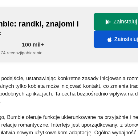
Zainstalu
ble: randki, znajomi i
ć
Zainstalu
100 mil+
74 recenzji
pobieranie
e podejście, ustanawiając konkretne zasady inicjowania roz
lnych tylko kobieta może inicjować kontakt, co zmienia tr
odobnych aplikacjach. Ta cecha bezpośrednio wpływa na 
.
, Bumble oferuje funkcje ukierunkowane na przyjaźnie i ne
relacje romantyczne. Interfejs jest uporządkowany, z ston
ułatwia nowym użytkownikom adaptację. Ogólna wydajność je