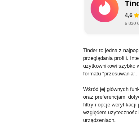
Tin
4,6
6 830 6
Tinder to jedna z najpo
przeglądania profili. In
użytkownikowi szybko ws
formatu “przesuwania”, 
Wśród jej głównych funkc
oraz preferencjami doty
filtry i opcje weryfikac
względem użyteczności T
urządzeniach.