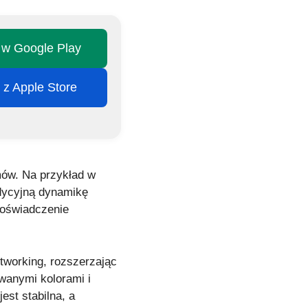
j w Google Play
j z Apple Store
mów. Na przykład w
adycyjną dynamikę
doświadczenie
tworking, rozszerzając
owanymi kolorami i
st stabilna, a