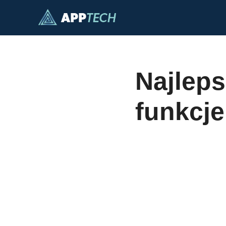
Przejdź
do
treści
Najleps
funkcje