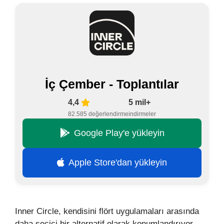
İç Çember - Toplantılar
4,4
5 mil+
82.585 değerlendirme
indirmeler
Google Play'e yükleyin
Apple Store'dan yükleyin
Inner Circle, kendisini flört uygulamaları arasında
daha seçici bir alternatif olarak konumlandırıyor.