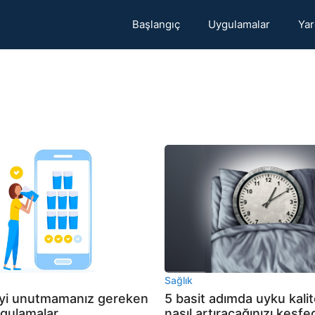
Başlangıç
Uygulamalar
Yar
Sağlık
yi unutmamanız gereken
5 basit adımda uyku kalit
ygulamalar
nasıl artıracağınızı keşfe