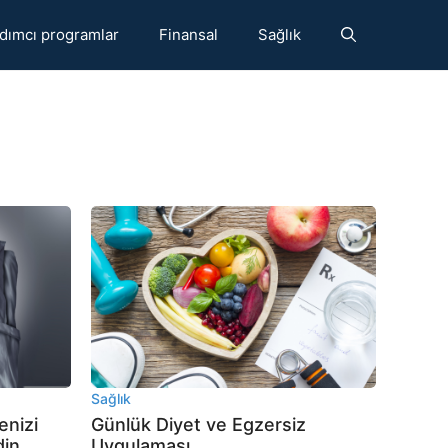
dımcı programlar
Finansal
Sağlık
Sağlık
enizi
Günlük Diyet ve Egzersiz
din
Uygulaması