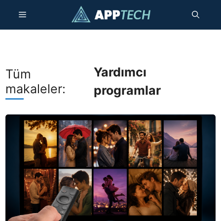
İçeriğe
Menü
atla
Yardımcı
Tüm
makaleler:
programlar