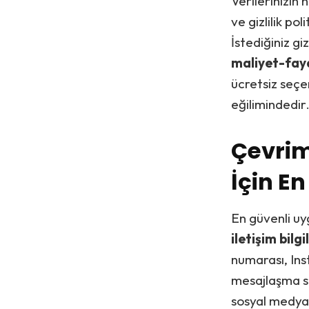
Verilerinizin
ve gizlilik po
İstediğiniz gi
maliyet-fay
ücretsiz seçe
eğilimindedir
Çevrim
İçin E
En güvenli uyg
iletişim bilg
numarası, Ins
mesajlaşma si
sosyal medya 