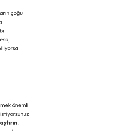
ların çoğu
ı
bi
mesaj
iliyorsa
çmek önemli
 istiyorsunuz
aştırın
.