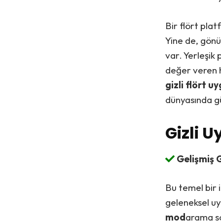
Bir flört pla
Yine de, gönü
var. Yerleşik
değer veren h
gizli flört u
dünyasında gü
Gizli 
Gelişmiş Gi
Bu temel bir i
geleneksel uy
mod
arama s