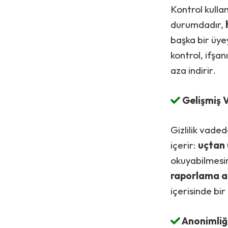
Kontrol kull
durumdadır,
başka bir üyey
kontrol, ifşa
aza indirir.
Gelişmiş V
Gizlilik vade
içerir:
uçtan 
okuyabilmesi
raporlama a
içerisinde bi
Anonimliğ