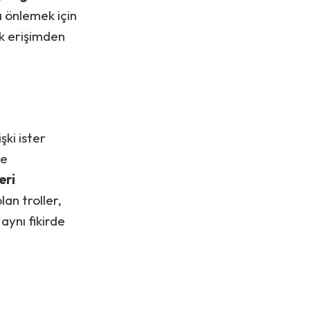
ı önlemek için
ilk erişimden
işki ister
ve
eri
an troller,
aynı fikirde