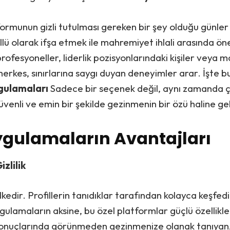
tformunun gizli tutulması gereken bir şey olduğu günler 
llü olarak ifşa etmek ile mahremiyet ihlali arasında öne
 profesyoneller, liderlik pozisyonlarındaki kişiler veya
erkes, sınırlarına saygı duyan deneyimler arar. İşte 
ygulamaları
Sadece bir seçenek değil, aynı zamanda çe
venli ve emin bir şekilde gezinmenin bir özü haline gel
Uygulamaların Avantajları
zlilik
lkedir. Profillerin tanıdıklar tarafından kolayca keşfedi
gulamaların aksine, bu özel platformlar güçlü özellikl
onuçlarında görünmeden gezinmenize olanak tanıyan