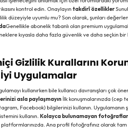
 nasıl işleneceğini anlamak için özel forumlardaki yorum
litikasını kontrol edin. Onaylayın
takdirî özellikler
Sunul
zlilik düzeyiyle uyumlu mu? Son olarak, şunları değerlen
da
Genellikle abonelik tabanlı olan premium uygulam
neklere kıyasla daha fazla güvenlik ve daha seçkin bir
.
içi Gizlilik Kurallarını Kor
n İyi Uygulamalar
ulamayı kullanırken bile kullanıcı davranışları çok öne
ilerinizi asla paylaşmayın
İlk konuşmalarınızda (cep t
tagram, Facebook) bilgilerinizi kullanın. Uygulamanın şi
stemini kullanın.
Kolayca bulunamayan fotoğrafları
platformlarınızda. Ana profil fotoğrafınız olarak ta