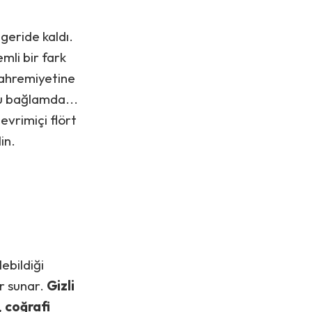
geride kaldı.
mli bir fark
 mahremiyetine
bu bağlamda...
vrimiçi flört
in.
lebildiği
er sunar.
Gizli
,
coğrafi