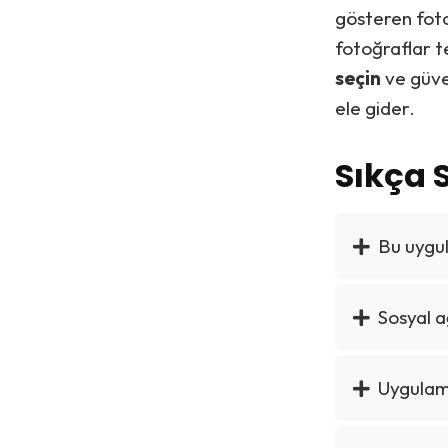
gösteren fotoğ
fotoğraflar t
seçin
ve güven
ele gider.
Sıkça 
Bu uygu
Sosyal a
Uygulama