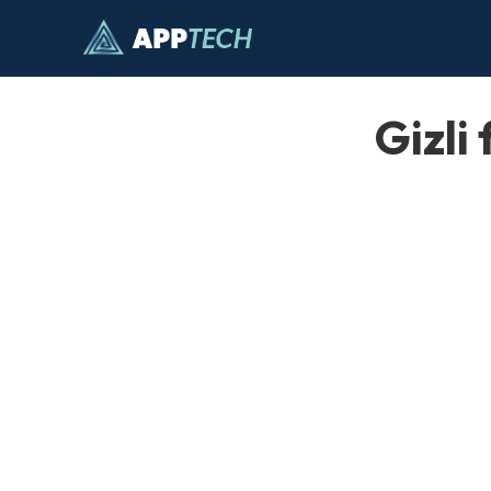
İçeriğe
atla
Gizli