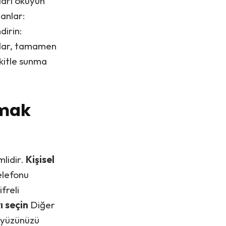
ları okuyun
anlar:
dirin:
alar, tamamen
 kitle sunma
umak
mlidir.
Kişisel
elefonu
freli
 seçin
Diğer
m yüzünüzü