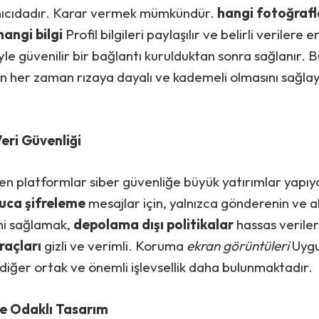
anıcıdadır. Karar vermek mümkündür.
hangi fotoğrafl
hangi bilgi
Profil bilgileri paylaşılır ve belirli verilere 
le güvenilir bir bağlantı kurulduktan sonra sağlanır. Bu
nın her zaman rızaya dayalı ve kademeli olmasını sağlay
eri Güvenliği
den platformlar siber güvenliğe büyük yatırımlar yapıyo
uca şifreleme
mesajlar için, yalnızca gönderenin ve al
ni sağlamak,
depolama dışı politikalar
hassas veriler
raçları
gizli ve verimli. Koruma
ekran görüntüleri
Uygu
r diğer ortak ve önemli işlevsellik daha bulunmaktadır.
e Odaklı Tasarım