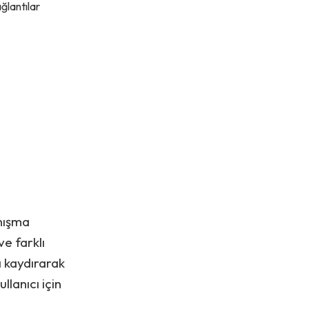
ağlantılar
anışma
ve farklı
ı kaydırarak
llanıcı için