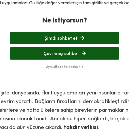
rt uygulamaları: Gizliliğe değer verenler için tam gizlilik ve gerçek b
Ne istiyorsun?
Şimdi sohbet et
Çevrimiçi sohbet
Aynı sitede kalacaksınız
ital dünyasında, flört uygulamaları yeni insanlarla t
vrim yarattı. Bağlantı fırsatlarını demokratikleştirdi 
ehirlere ve hatta ülkelere sahip bireylerin parmakların
asına olanak tanıdı. Ancak bu hiper bağlantı, birçok ku
iyacı da gün yüzüne çıkardı:
takdir yetkisi
.