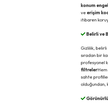
konum enge
ve
erişim ko
itibaren koru
Belirli ve 
Gizlilik, belirl
sıradan bir ka
profesyonel k
filtreler
Hem ü
sahte profille
olduğundan, k
Görünürlü