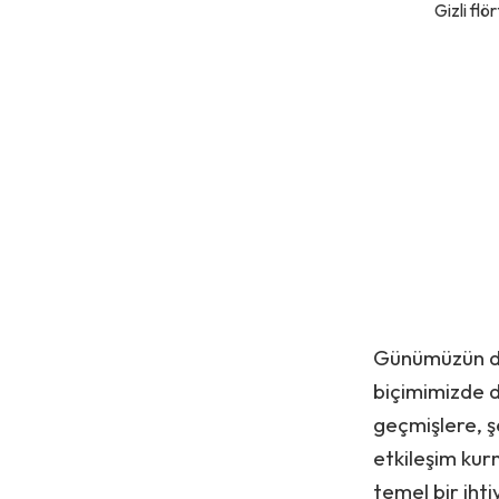
Gizli flö
Günümüzün dij
biçimimizde de
geçmişlere, ş
etkileşim kurm
temel bir iht