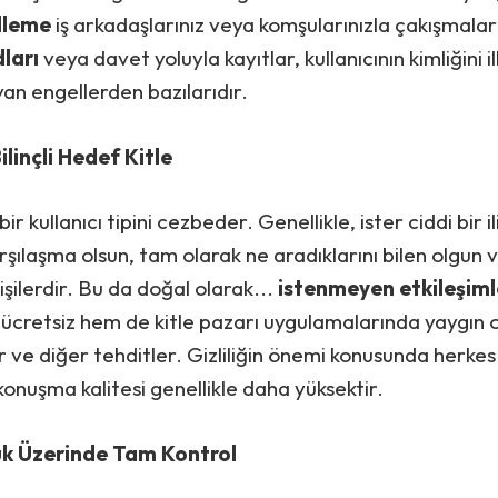
lleme
iş arkadaşlarınız veya komşularınızla çakışmalar
dları
veya davet yoluyla kayıtlar, kullanıcının kimliğini 
yan engellerden bazılarıdır.
Bilinçli Hedef Kitle
i bir kullanıcı tipini cezbeder. Genellikle, ister ciddi bir il
rşılaşma olsun, tam olarak ne aradıklarını bilen olgun 
işilerdir. Bu da doğal olarak...
istenmeyen etkileşiml
cretsiz hem de kitle pazarı uygulamalarında yaygın ol
r ve diğer tehditler. Gizliliğin önemi konusunda herkes 
onuşma kalitesi genellikle daha yüksektir.
k Üzerinde Tam Kontrol