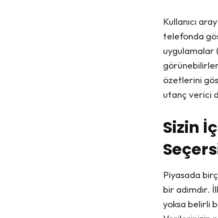
Kullanıcı aray
telefonda gös
uygulamalar 
görünebilirle
özetlerini gö
utanç verici
Sizin 
Seçers
Piyasada bir
bir adımdır. İ
yoksa belirli 