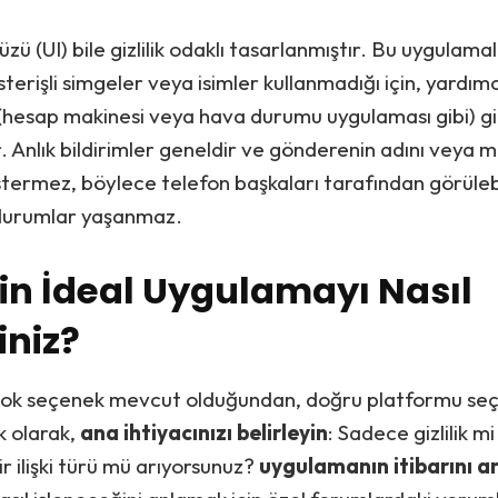
üzü (UI) bile gizlilik odaklı tasarlanmıştır. Bu uygulama
terişli simgeler veya isimler kullanmadığı için, yardımc
(hesap makinesi veya hava durumu uygulaması gibi) gi
r. Anlık bildirimler geneldir ve gönderenin adını veya 
stermez, böylece telefon başkaları tarafından görüleb
 durumlar yaşanmaz.
İçin İdeal Uygulamayı Nasıl
iniz?
çok seçenek mevcut olduğundan, doğru platformu se
lk olarak,
ana ihtiyacınızı belirleyin
: Sadece gizlilik mi
bir ilişki türü mü arıyorsunuz?
uygulamanın itibarını ar