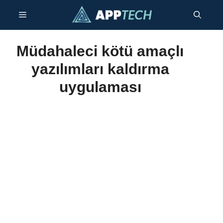
İçeriğe
Menü
atla
Müdahaleci kötü amaçlı
yazılımları kaldırma
uygulaması