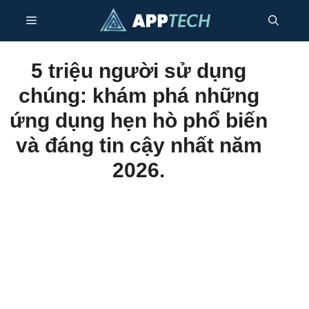
Chuyển
Thực
đến
nội
dung
đơn
5 triệu người sử dụng
chúng: khám phá những
ứng dụng hẹn hò phổ biến
và đáng tin cậy nhất năm
2026.