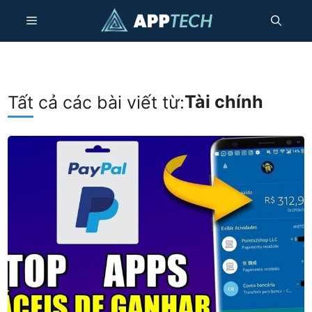
Chuyển
Thực
đến
nội
dung
đơn
Tài chính
Tất cả các bài viết từ: