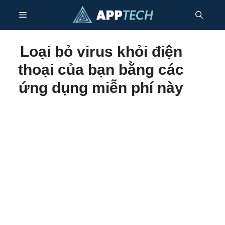
Chuyển
Thực
đến
nội
dung
đơn
Loại bỏ virus khỏi điện
thoại của bạn bằng các
ứng dụng miễn phí này