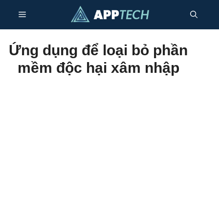
Chuyển
Thực
đến
nội
dung
đơn
Ứng dụng để loại bỏ phần
mềm độc hại xâm nhập