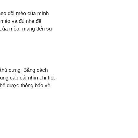
heo dõi mèo của mình
ổ mèo và đủ nhẹ để
y của mèo, mang đến sự
 thú cưng. Bằng cách
ng cấp cái nhìn chi tiết
thể được thông báo về