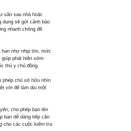
hư sân sau nhà hoặc
g dụng sẽ gửi cảnh báo
động nhanh chóng để
g hạn như nhịp tim, mức
ể giúp phát hiện sớm
óc thú y chủ động.
o phép chủ sở hữu nhìn
ệt vời để làm dịu một
uyến, cho phép bạn lên
p bạn dễ dàng tiếp cận
g cho các cuộc kiểm tra