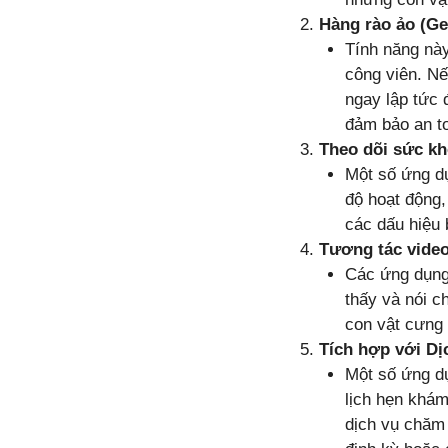
Hàng rào ảo (Ge
Tính năng nà
công viên. Nế
ngay lập tức 
đảm bảo an to
Theo dõi sức kh
Một số ứng dụ
độ hoạt động,
các dấu hiệu 
Tương tác video
Các ứng dụng
thấy và nói c
con vật cưng 
Tích hợp với Dị
Một số ứng dụ
lịch hẹn khám
dịch vụ chăm 