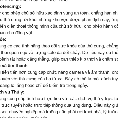
ofencing):
y cho phép chủ sở hữu xác định vùng an toàn, chẳng hạn n
u thú cưng rời khỏi những khu vực được phân định này, ứn
đến điện thoại thông minh của chủ sở hữu, cho phép hành 
àn cho động vật.
ỏe:
ng có các tính năng theo dõi sức khỏe của thú cưng, chẳn
 thói quen ngủ và lượng calo đã đốt cháy. Dữ liệu này có th
bệnh tật hoặc căng thẳng, giúp can thiệp kịp thời và chăm s
 và âm thanh:
 tiên tiến hơn cung cấp chức năng camera và âm thanh, ch
huyện với thú cưng của họ từ xa. Đây có thể là một cách tuy
đang lo lắng hoặc chỉ để kiểm tra trong ngày.
ch vụ Thú y:
ng cung cấp tích hợp trực tiếp với các dịch vụ thú y trực t
 trực tuyến hoặc trực tiếp thông qua ứng dụng. Điều này giú
sóc chuyên nghiệp mà không cần phải rời khỏi nhà, lý tưởn