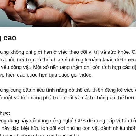
g cao
ưng không chỉ giới hạn ở việc theo dõi vị trí và sức khỏe.
xã hội, nơi bạn có thể chia sẻ những khoảnh khắc dễ thươn
êu động vật. Một số nền tảng thậm chí còn tích hợp các dịc
hực hiện các cuộc hẹn qua cuộc gọi video.
ưng cung cấp nhiều tính năng có thể cải thiện đáng kể việc
à một số tính năng phổ biến nhất và cách chúng có thể hữu í
thực:
ứng dụng này sử dụng công nghệ GPS để cung cấp vị trí chí
 này đặc biệt hữu ích đối với những con vật dành nhiều thời
 có xu hướng chạy trốn hoặc bị lạc.