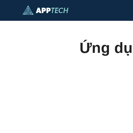
Chuyển
đến
nội
dung
Ứng dụ