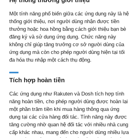
Hệ thống thưởng giới thiệu
Một tính năng phổ biến giữa các ứng dụng này là hệ
thống giới thiệu, nơi người dùng nhận được tiền
thưởng hoặc hoa hồng bằng cách giới thiệu bạn bè
đăng ký và sử dụng ứng dụng. Chức năng này
không chỉ giúp tăng trưởng cơ sở người dùng của
ứng dụng mà còn cho phép người dùng hiện tại tối
đa hóa thu nhập một cách thụ động.
Tích hợp hoàn tiền
Các ứng dụng như Rakuten và Dosh tích hợp tính
năng hoàn tiền, cho phép người dùng được hoàn lại
một phần trăm tiền khi mua hàng thông qua ứng
dụng tại các cửa hàng đối tác. Tính năng này được
tăng cường nhờ quan hệ đối tác với nhiều nhà cung
cấp khác nhau, mang đến cho người dùng nhiều lựa