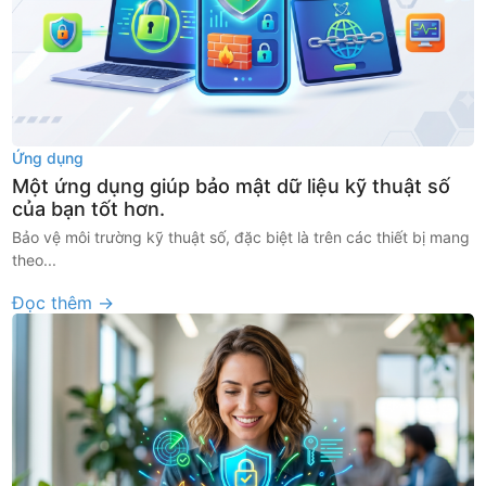
Ứng dụng
Một ứng dụng giúp bảo mật dữ liệu kỹ thuật số
của bạn tốt hơn.
Bảo vệ môi trường kỹ thuật số, đặc biệt là trên các thiết bị mang
theo...
Đọc thêm →