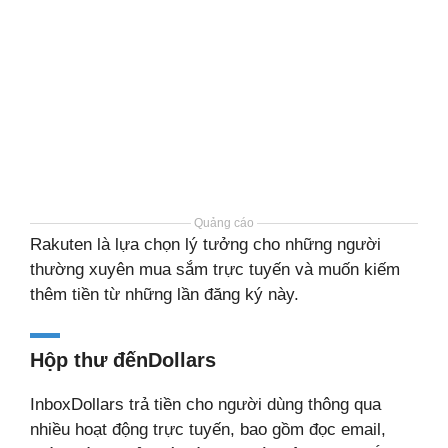
Quảng cáo
Rakuten là lựa chọn lý tưởng cho những người
thường xuyên mua sắm trực tuyến và muốn kiếm
thêm tiền từ những lần đăng ký này.
Hộp thư đếnDollars
InboxDollars trả tiền cho người dùng thông qua
nhiều hoạt động trực tuyến, bao gồm đọc email,