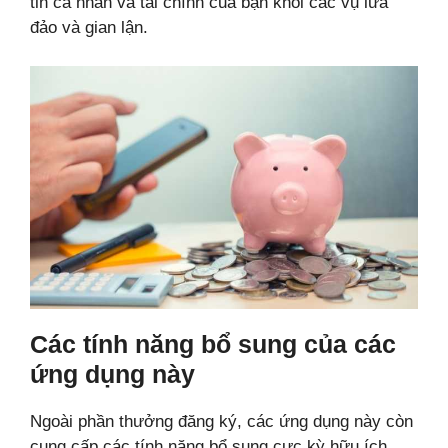
tin cá nhân và tài chính của bạn khỏi các vụ lừa
đảo và gian lận.
Các tính năng bổ sung của các
ứng dụng này
Ngoài phần thưởng đăng ký, các ứng dụng này còn
cung cấp các tính năng bổ sung cực kỳ hữu ích