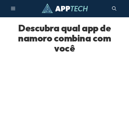
Pular
Menu
para
o
conteúdo
Descubra qual app de
namoro combina com
você