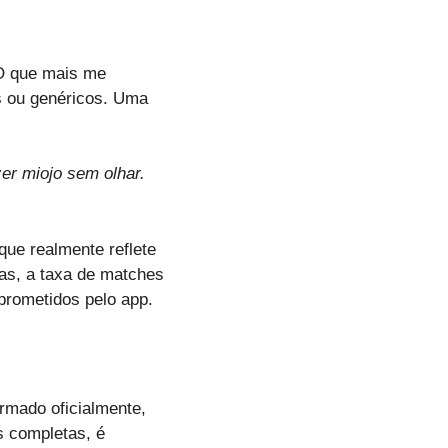
 O que mais me
s ou genéricos. Uma
zer miojo sem olhar.
ue realmente reflete
das, a taxa de matches
prometidos pelo app.
ormado oficialmente,
s completas, é