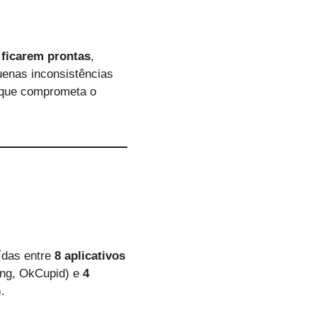
 ficarem prontas
,
uenas inconsistências
 que comprometa o
uídas entre
8 aplicativos
ing, OkCupid) e
4
.