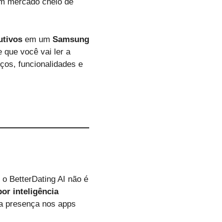
um mercado cheio de
utivos
em um
Samsung
e que você vai ler a
ços, funcionalidades e
o BetterDating AI não é
or inteligência
a presença nos apps