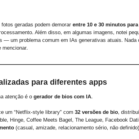
s fotos geradas podem demorar
entre 10 e 30 minutos para
processamento. Além disso, em algumas imagens, notei peq
os — um problema comum em IAs generativas atuais. Nada
e mencionar.
alizadas para diferentes apps
ma atenção é o
gerador de bios com IA
.
ce um “Netflix-style library” com
32 versões de bio
, distrib
ble, Hinge, Coffee Meets Bagel, The League, Facebook Dat
amento
(casual, amizade, relacionamento sério, não definido)