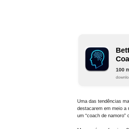
Bet
Coa
100 m
downlo
Uma das tendências mais 
destacarem em meio a m
um “coach de namoro” di