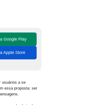
na Google Play
na Apple Store
r usuários a se
m essa proposta: ser
 mensagens.