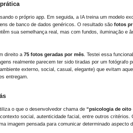
prática
sando o próprio app. Em seguida, a IA treina um modelo ex
ens de banco de dados genéricos. O resultado são
fotos p
êm sua semelhança real, mas com fundos, iluminação e ân
m direito a
75 fotos geradas por mês
. Testei essa funciona
gens realmente parecem ter sido tiradas por um fotógrafo p
mbiente externo, social, casual, elegante) que evitam aque
res entregam.
rás
tiliza o que o desenvolvedor chama de
“psicologia de oit
 contexto social, autenticidade facial, entre outros critérios
uma imagem pensada para comunicar determinado aspecto d