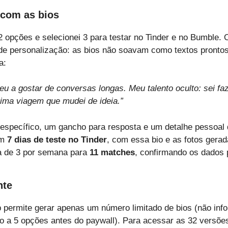
 com as bios
32 opções e selecionei 3 para testar no Tinder e no Bumble.
l de personalização: as bios não soavam como textos pronto
a:
deu a gostar de conversas longas. Meu talento oculto: sei fa
ima viagem que mudei de ideia.”
específico, um gancho para resposta e um detalhe pessoal q
Em
7 dias de teste no Tinder
, com essa bio e as fotos gera
 de 3 por semana para
11 matches
, confirmando os dados 
nte
p permite gerar apenas um número limitado de bios (não inf
o a 5 opções antes do paywall). Para acessar as 32 versõe