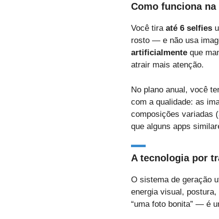
Como funciona na 
Você tira
até 6 selfies
u
rosto — e não usa imag
artificialmente
que mant
atrair mais atenção.
No plano anual, você te
com a qualidade: as ima
composições variadas (a
que alguns apps simila
A tecnologia por t
O sistema de geração u
energia visual, postura,
“uma foto bonita” — é 