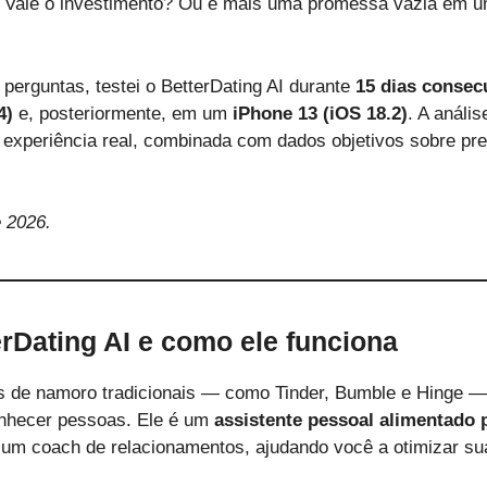
 Vale o investimento? Ou é mais uma promessa vazia em 
perguntas, testei o BetterDating AI durante
15 dias consec
4)
e, posteriormente, em um
iPhone 13 (iOS 18.2)
. A anális
experiência real, combinada com dados objetivos sobre pre
 2026.
erDating AI e como ele funciona
os de namoro tradicionais — como Tinder, Bumble e Hinge — 
onhecer pessoas. Ele é um
assistente pessoal alimentado p
m coach de relacionamentos, ajudando você a otimizar su