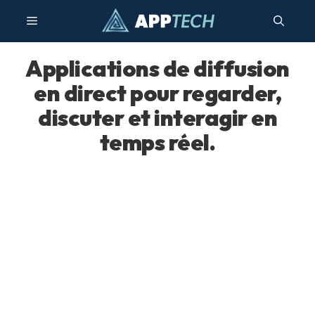
Aller
Menu
au
contenu
Applications de diffusion
en direct pour regarder,
discuter et interagir en
temps réel.