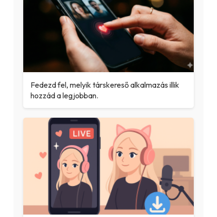
Fedezd fel, melyik társkereső alkalmazás illik
hozzád a legjobban.