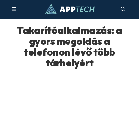
Kilépés
Menü
a
tartalomba
Takarítóalkalmazás: a
gyors megoldás a
telefonon lévő több
tárhelyért