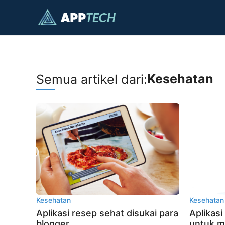
Langsung
ke
isi
Kesehatan
Semua artikel dari:
Kesehatan
Kesehatan
Aplikasi resep sehat disukai para
Aplikasi
blogger
untuk m