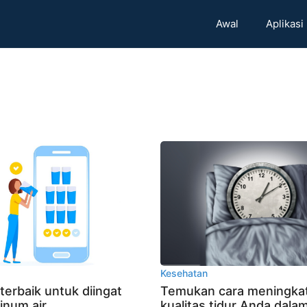
Awal
Aplikasi
Kesehatan
 terbaik untuk diingat
Temukan cara meningka
inum air
kualitas tidur Anda dala