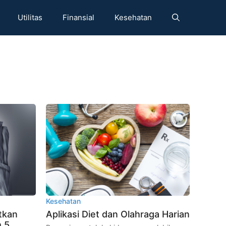
Utilitas
Finansial
Kesehatan
Kesehatan
tkan
Aplikasi Diet dan Olahraga Harian
m 5