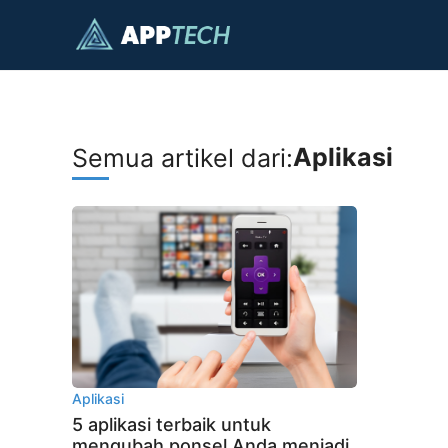
Langsung
ke
isi
Aplikasi
Semua artikel dari:
Aplikasi
5 aplikasi terbaik untuk
mengubah ponsel Anda menjadi