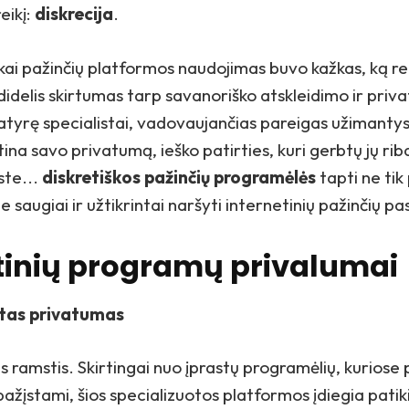
eikį:
diskrecija
.
, kai pažinčių platformos naudojimas buvo kažkas, ką rei
 didelis skirtumas tarp savanoriško atskleidimo ir pri
atyrę specialistai, vadovaujančias pareigas užimanty
rtina savo privatumą, ieško patirties, kuri gerbtų jų ri
ste...
diskretiškos pažinčių programėlės
tapti ne tik
e saugiai ir užtikrintai naršyti internetinių pažinčių pa
tinių programų privalumai
tas privatumas
s ramstis. Skirtingai nuo įprastų programėlių, kuriose pr
 pažįstami, šios specializuotos platformos įdiegia pati