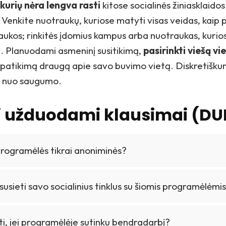
kurių nėra lengva rasti
kitose socialinės žiniasklaidos
Venkite nuotraukų, kuriose matyti visas veidas, kaip 
raukos; rinkitės įdomius kampus arba nuotraukas, kurios
. Planuodami asmeninį susitikimą,
pasirinkti viešą vi
 patikimą draugą apie savo buvimo vietą. Diskretišk
 nuo saugumo.
 užduodami klausimai (DU
programėlės tikrai anoniminės?
 susieti savo socialinius tinklus su šiomis programėlėmi
i, jei programėlėje sutinku bendradarbį?