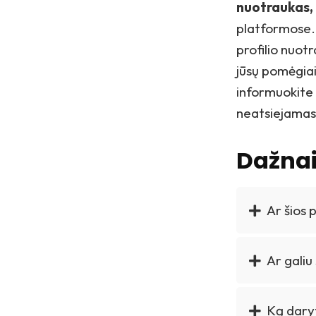
nuotraukas, 
platformose. 
profilio nuot
jūsų pomėgiai
informuokite
neatsiejamas
Dažnai
Ar šios 
Ar galiu
Ką daryt