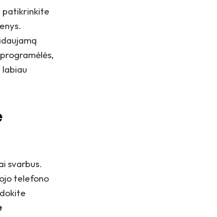
 patikrinkite
menys.
geidaujamą
programėlės,
 labiau
e
ai svarbus.
ojo telefono
dokite
e