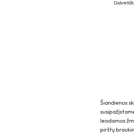
Diskretišk
Šiandienos sk
susipažįstam
leisdamos žmo
pirštų brauki