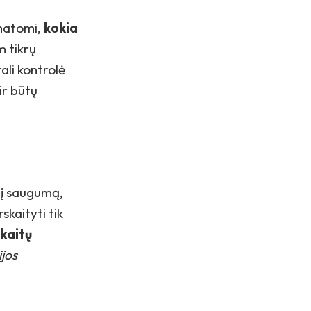
matomi,
kokia
m tikrų
ali kontrolė
ir būtų
nį saugumą,
skaityti tik
kaitų
jos