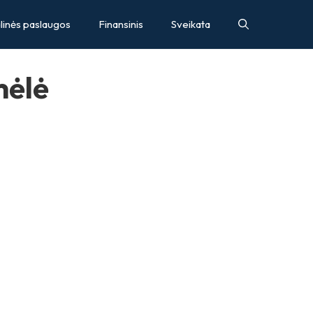
inės paslaugos
Finansinis
Sveikata
mėlė