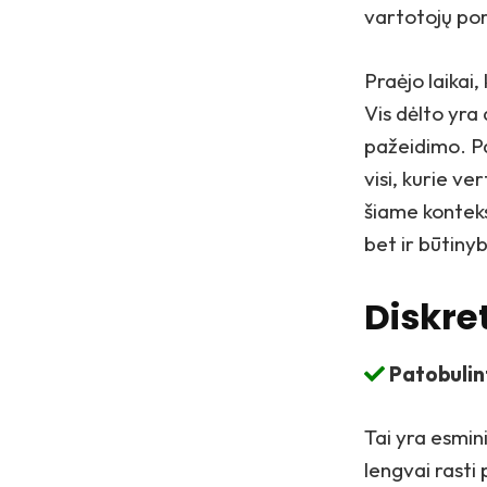
vartotojų por
Praėjo laikai
Vis dėlto yra
pažeidimo. P
visi, kurie ve
šiame kontek
bet ir būtinyb
Diskre
Patobulin
Tai yra esmini
lengvai rasti