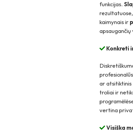
funkcijas.
Sla
rezultatuose
kaimynais ir
p
apsaugančių 
Konkreti i
Diskretiškuma
profesionalūs 
ar atsitiktin
troliai ir net
programėlėse.
vertina priv
Visiška m