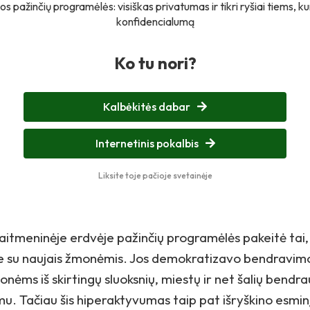
os pažinčių programėlės: visiškas privatumas ir tikri ryšiai tiems, ku
konfidencialumą
Ko tu nori?
Kalbėkitės dabar
Internetinis pokalbis
Liksite toje pačioje svetainėje
aitmeninėje erdvėje pažinčių programėlės pakeitė tai,
e su naujais žmonėmis. Jos demokratizavo bendravim
nėms iš skirtingų sluoksnių, miestų ir net šalių bendra
mu. Tačiau šis hiperaktyvumas taip pat išryškino esmin