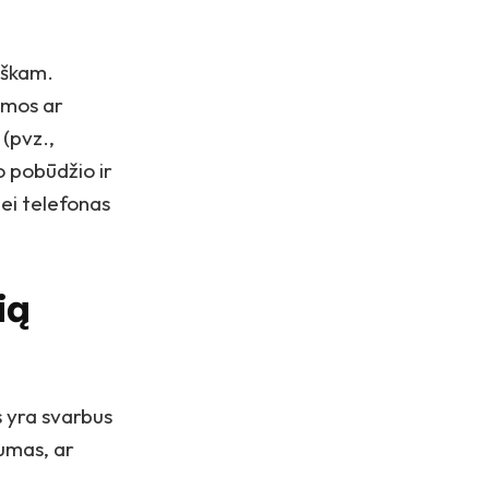
iškam.
amos ar
(pvz.,
o pobūdžio ir
jei telefonas
ią
 yra svarbus
tumas, ar