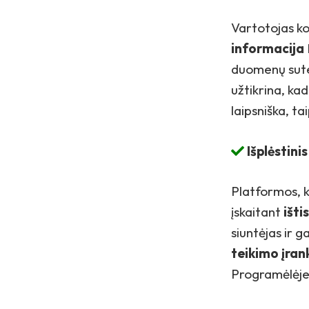
Vartotojas ko
informacija
duomenų sutei
užtikrina, ka
laipsniška, ta
Išplėstin
Platformos, k
įskaitant
išti
siuntėjas ir g
teikimo įran
Programėlėje 