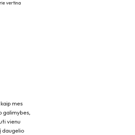
rie vertina
 kaip mes
o galimybes,
uti vienu
į daugelio