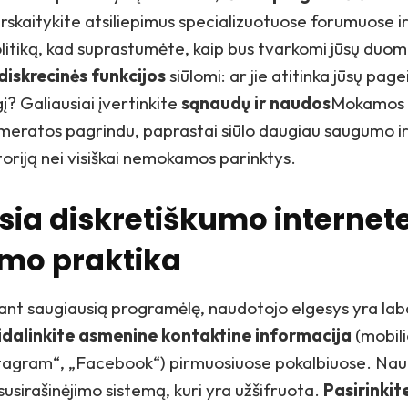
rskaitykite atsiliepimus specializuotuose forumuose ir
itiką, kad suprastumėte, kaip bus tvarkomi jūsų duo
diskrecinės funkcijos
siūlomi: ar jie atitinka jūsų pa
į? Galiausiai įvertinkite
sąnaudų ir naudos
Mokamos 
meratos pagrindu, paprastai siūlo daugiau saugumo ir
toriją nei visiškai nemokamos parinktys.
sia diskretiškumo internet
ymo praktika
ant saugiausią programėlę, naudotojo elgesys yra lab
idalinkite asmenine kontaktine informacija
(mobili
stagram“, „Facebook“) pirmuosiuose pokalbiuose. Nau
usirašinėjimo sistemą, kuri yra užšifruota.
Pasirinkit