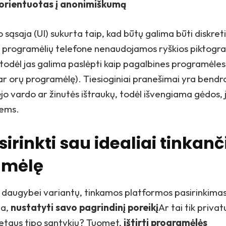
 orientuotas į anonimiškumą
 sąsaja (UI) sukurta taip, kad būtų galima būti diskret
ų programėlių telefone nenaudojamos ryškios piktogr
todėl jas galima paslėpti kaip pagalbines programėles 
ar orų programėlę). Tiesioginiai pranešimai yra bendr
jo vardo ar žinutės ištraukų, todėl išvengiama gėdos, 
iems.
sirinkti sau idealiai tinkanč
amėlę
 daugybei variantų, tinkamos platformos pasirinkimas
ma,
nustatyti savo pagrindinį poreikį
Ar tai tik priva
retaus tipo santykių? Tuomet,
ištirti programėlės