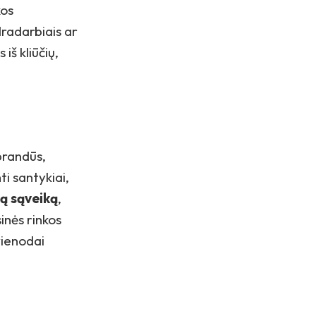
kos
radarbiais ar
iš kliūčių,
brandūs,
ti santykiai,
ą sąveiką
,
sinės rinkos
vienodai