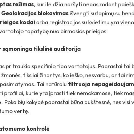
ptas režimas
, kuri leidžia naršyti nepasirodant paieš
,
Geolokacijos blokavimas
išvengti sutapimų su bend
rieigos kodai
arba registracijos su kvietimu yra vienos 
vartotojo tapatybę nuo pirmosios prieigos.
r sąmoninga tikslinė auditorija
s pritraukia specifinio tipo vartotojus. Paprastai tai 
žmonės, tiksliai žinantys, ko ieško, nesvarbu, ar tai rim
is pasimatymas. Tai natūralu
filtruoja nepageidaujam
ikri profiliai, kurie yra įprasti tiek nemokamose, tiek ma
 Pokalbių kokybė paprastai būna aukštesnė, nes visi 
atumo vertę.
atomumo kontrolė