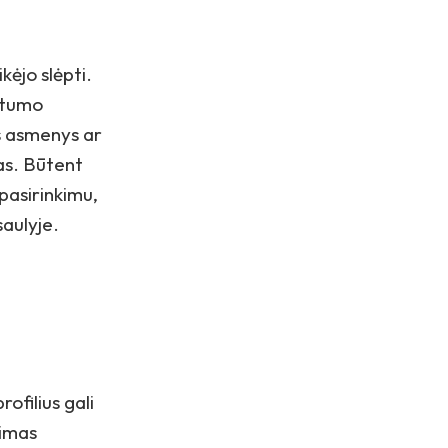
kėjo slėpti.
vatumo
s asmenys ar
bas. Būtent
 pasirinkimu,
saulyje.
ofilius gali
kimas