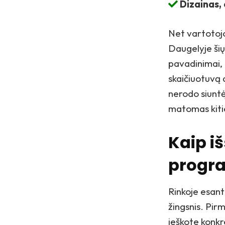
Dizainas,
Net vartotojo
Daugelyje ši
pavadinimai, 
skaičiuotuvą 
nerodo siuntė
matomas kit
Kaip iš
progr
Rinkoje esant
žingsnis. Pir
ieškote konk