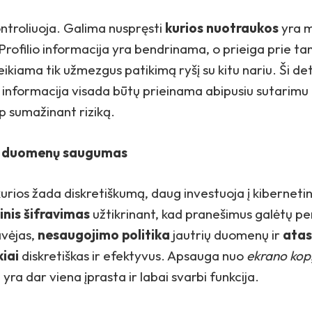
ntroliuoja. Galima nuspręsti
kurios nuotraukos
yra 
Profilio informacija yra bendrinama, o prieiga prie ta
kiama tik užmezgus patikimą ryšį su kitu nariu. Ši det
d informacija visada būtų prieinama abipusiu sutarimu 
ip sumažinant riziką.
is duomenų saugumas
urios žada diskretiškumą, daug investuoja į kiberneti
sinis šifravimas
užtikrinant, kad pranešimus galėtų per
avėjas,
nesaugojimo politika
jautrių duomenų ir
atas
kiai
diskretiškas ir efektyvus. Apsauga nuo
ekrano kopi
yra dar viena įprasta ir labai svarbi funkcija.