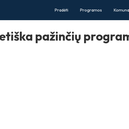
Pradėti
Programos
Komunal
etiška pažinčių progra