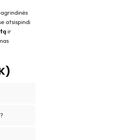
pagrindinės
e atsispindi
etą
ir
umas
K)
s?