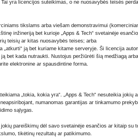
ai yra licencijos suteikimas, o ne nuosavybės teisės perdavi
ciniams tikslams arba viešam demonstravimui (komercinia
rkštinę inžineriją bet kurioje „Apps & Tech“ svetainėje esanči
rių teisių ar kitas nuosavybės teises; arba
„atkurti“ ją bet kuriame kitame serveryje. Ši licencija autom
i ją bet kada nutraukti. Nustojus peržiūrėti šią medžiagą arba 
urite elektronine ar spausdintine forma.
eikiama „tokia, kokia yra“. „Apps & Tech“ nesuteikia jokių a
bet neapsiribojant, numanomas garantijas ar tinkamumo preky
eidimo sąlygas.
 jokių pareiškimų dėl savo svetainėje esančios ar kitaip su 
slumo, tikėtinų rezultatų ar patikimumo.