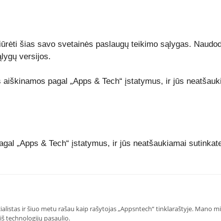
iūrėti šias savo svetainės paslaugų teikimo sąlygas. Naudoda
lygų versijos.
aiškinamos pagal „Apps & Tech“ įstatymus, ir jūs neatšaukia
al „Apps & Tech“ įstatymus, ir jūs neatšaukiamai sutinkate 
alistas ir šiuo metu rašau kaip rašytojas „Appsntech“ tinklaraštyje. Mano mis
iš technologijų pasaulio.