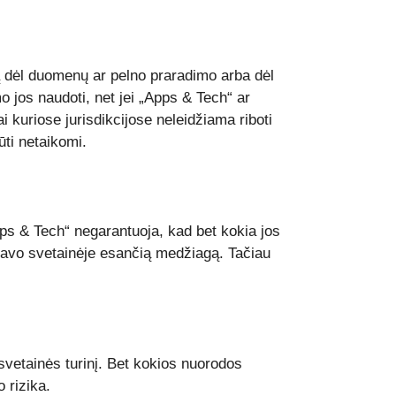
alą dėl duomenų ar pelno praradimo arba dėl
 jos naudoti, net jei „Apps & Tech“ ar
 kuriose jurisdikcijose neleidžiama riboti
ūti netaikomi.
pps & Tech“ negarantuoja, kad bet kokia jos
i savo svetainėje esančią medžiagą. Tačiau
 svetainės turinį. Bet kokios nuorodos
 rizika.