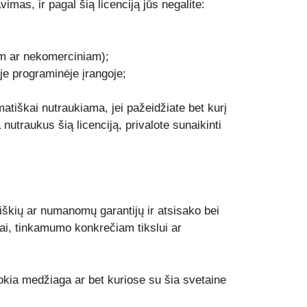
mas, ir pagal šią licenciją jūs negalite:
m ar nekomerciniam);
oje programinėje įrangoje;
atiškai nutraukiama, jei pažeidžiate bet kurį
nutraukus šią licenciją, privalote sunaikinti
iškių ar numanomų garantijų ir atsisako bei
bai, tinkamumo konkrečiam tikslui ar
tokia medžiaga ar bet kuriose su šia svetaine