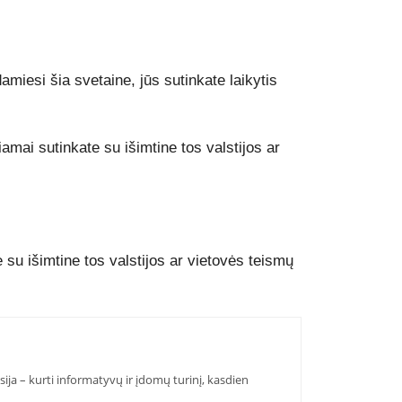
miesi šia svetaine, jūs sutinkate laikytis
mai sutinkate su išimtine tos valstijos ar
su išimtine tos valstijos ar vietovės teismų
ija – kurti informatyvų ir įdomų turinį, kasdien