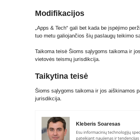
Modifikacijos
„Apps & Tech“ gali bet kada be įspėjimo perž
tuo metu galiojančios šių paslaugų teikimo są
Taikoma teisė Šioms sąlygoms taikoma ir jos 
vietovės teismų jurisdikcija.
Taikytina teisė
Šioms sąlygoms taikoma ir jos aiškinamos pag
jurisdikcija.
Kleberis Soaresas
Esu informacinių technologijų speci
pateikiant naujienas ir tendencijas 