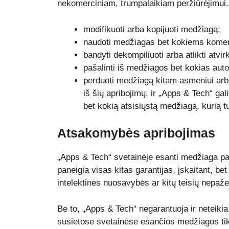
nekomerciniam, trumpalaikiam peržiūrėjimui. T
modifikuoti arba kopijuoti medžiagą;
naudoti medžiagas bet kokiems komer
bandyti dekompiliuoti arba atlikti atvi
pašalinti iš medžiagos bet kokias auto
perduoti medžiagą kitam asmeniui arba 
iš šių apribojimų, ir „Apps & Tech“ gal
bet kokią atsisiųstą medžiagą, kurią t
Atsakomybės apribojimas
„Apps & Tech“ svetainėje esanti medžiaga pat
paneigia visas kitas garantijas, įskaitant, 
intelektinės nuosavybės ar kitų teisių nepaž
Be to, „Apps & Tech“ negarantuoja ir neteikia
susietose svetainėse esančios medžiagos tik