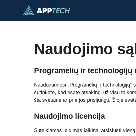
Pereiti
prie
turinio
Naudojimo są
Programėlių ir technologijų
Naudodamiesi „Programėlių ir technologijų“ sve
sutinkate, kad esate atsakingi už visų taiko
šia svetaine ar prie jos prisijungti. Šioje sv
Naudojimo licencija
Suteikiamas leidimas laikinai atsisiųsti vie