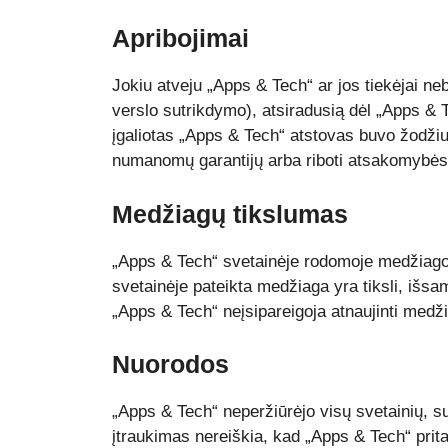
Apribojimai
Jokiu atveju „Apps & Tech“ ar jos tiekėjai ne
verslo sutrikdymo), atsiradusią dėl „Apps & 
įgaliotas „Apps & Tech“ atstovas buvo žodžiu 
numanomų garantijų arba riboti atsakomybės u
Medžiagų tikslumas
„Apps & Tech“ svetainėje rodomoje medžiagoje
svetainėje pateikta medžiaga yra tiksli, išsa
„Apps & Tech“ neįsipareigoja atnaujinti medž
Nuorodos
„Apps & Tech“ neperžiūrėjo visų svetainių, su
įtraukimas nereiškia, kad „Apps & Tech“ prita