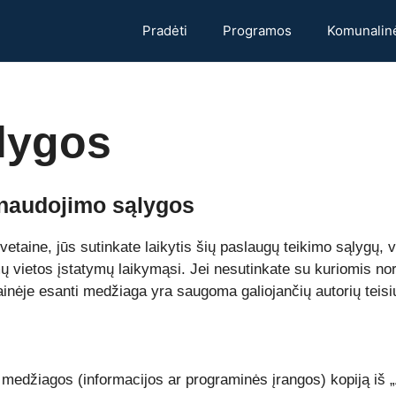
Pradėti
Programos
Komunalin
lygos
 naudojimo sąlygos
taine, jūs sutinkate laikytis šių paslaugų teikimo sąlygų, vi
mų vietos įstatymų laikymąsi. Jei nesutinkate su kuriomis no
etainėje esanti medžiaga yra saugoma galiojančių autorių teisi
ną medžiagos (informacijos ar programinės įrangos) kopiją iš