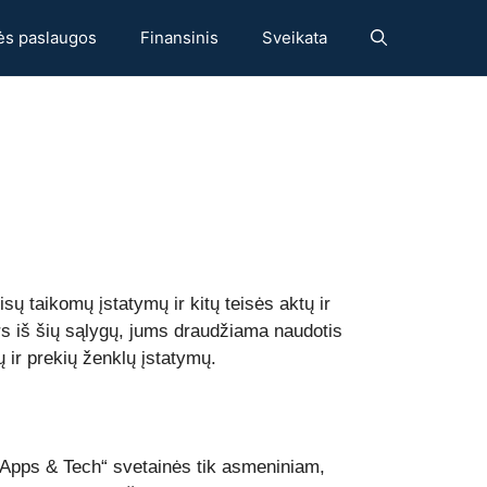
ės paslaugos
Finansinis
Sveikata
sų taikomų įstatymų ir kitų teisės aktų ir
rs iš šių sąlygų, jums draudžiama naudotis
ų ir prekių ženklų įstatymų.
 „Apps & Tech“ svetainės tik asmeniniam,