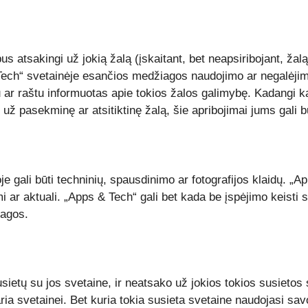
bus atsakingi už jokią žalą (įskaitant, bet neapsiribojant, ž
Tech“ svetainėje esančios medžiagos naudojimo ar negalėjimo
ar raštu informuotas apie tokios žalos galimybę. Kadangi kai
ž pasekminę ar atsitiktinę žalą, šie apribojimai jums gali b
 gali būti techninių, spausdinimo ar fotografijos klaidų. „A
mi ar aktuali. „Apps & Tech“ gali bet kada be įspėjimo keist
iagos.
sietų su jos svetaine, ir neatsako už jokios tokios susietos
ria svetainei. Bet kuria tokia susieta svetaine naudojasi savo