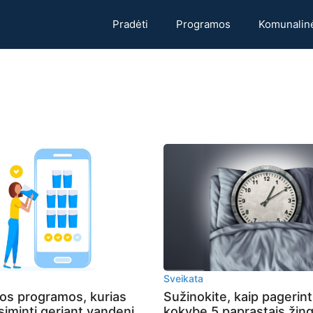
Pradėti
Programos
Komunalin
Sveikata
ios programos, kurias
Sužinokite, kaip pagerin
tsiminti geriant vandenį
kokybę 5 paprastais žing