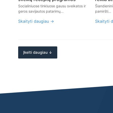
Socialiniuose tinkluose gausu sveikatos ir
Šiandienin
geros savijautos patarimų...
pamiršti...
Skaityti daugiau →
Skaityti 
Įkelti daugiau ↓