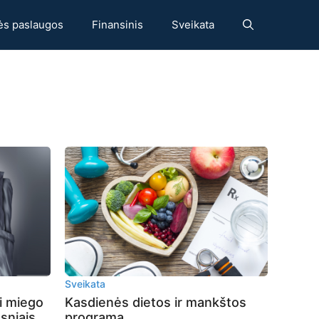
ės paslaugos
Finansinis
Sveikata
Sveikata
ti miego
Kasdienės dietos ir mankštos
sniais
programa