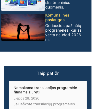
skaitmeninius
duomenis.
Komunalinės
paslaugos
Geriausios pažinčių
programėlės, kurias
verta naudoti 2026
m.
Taip pat žr
Nemokama transliacijos programėlė
filmams žiūrėti
Liepos 28, 2026
Jei ieškote transliacijų programėlės...