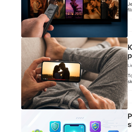
Je
fi
K
p
Li
To
sk
P
s