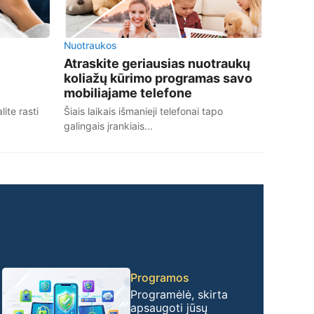
Nuotraukos
Atraskite geriausias nuotraukų
koliažų kūrimo programas savo
mobiliajame telefone
ite rasti
Šiais laikais išmanieji telefonai tapo
galingais įrankiais...
Programos
Programėlė, skirta
apsaugoti jūsų