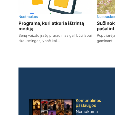
Nuotraukos
Nuotrauko
Programa, kuri atkuria ištrintą
Sužinok
mediją
pašalint
Senų vaizdo įrašų praradimas gali būti labai
Populiarėja
skausmingas, ypač kai...
gaminant..
Komunalinės
paslaugos
Nemokama