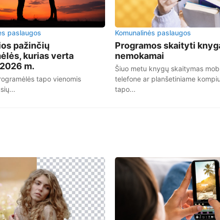
ės paslaugos
Komunalinės paslaugos
ios pažinčių
Programos skaityti knyg
lės, kurias verta
nemokamai
 2026 m.
Šiuo metu knygų skaitymas mobi
rogramėlės tapo vienomis
telefone ar planšetiniame kompiu
sių...
tapo...