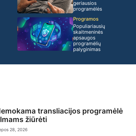
geriausios
programėlės
Programos
Populiariausių
skaitmeninės
apsaugos
programėlių
palyginimas
emokama transliacijos programėlė
ilmams žiūrėti
epos 28, 2026