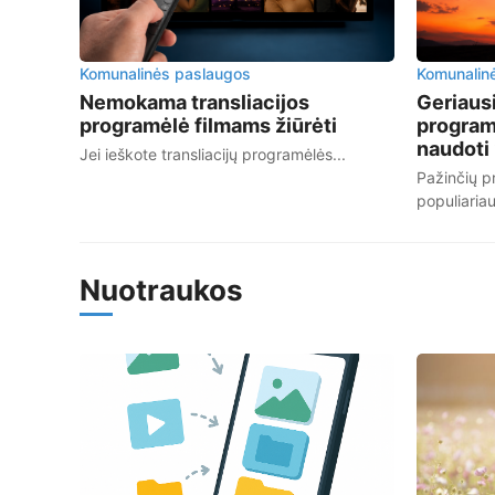
Komunalinės paslaugos
Komunalin
Nemokama transliacijos
Geriaus
programėlė filmams žiūrėti
programė
naudoti
Jei ieškote transliacijų programėlės...
Pažinčių p
populiariau
Nuotraukos