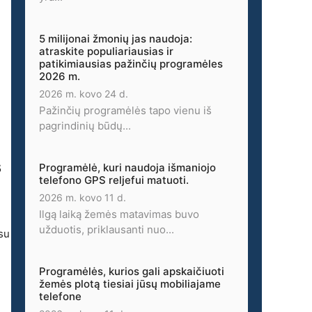
5 milijonai žmonių jas naudoja:
atraskite populiariausias ir
patikimiausias pažinčių programėles
2026 m.
2026 m. kovo 24 d.
Pažinčių programėlės tapo vienu iš
pagrindinių būdų...
s
Programėlė, kuri naudoja išmaniojo
telefono GPS reljefui matuoti.
2026 m. kovo 11 d.
Ilgą laiką žemės matavimas buvo
užduotis, priklausanti nuo...
su
Programėlės, kurios gali apskaičiuoti
žemės plotą tiesiai jūsų mobiliajame
telefone