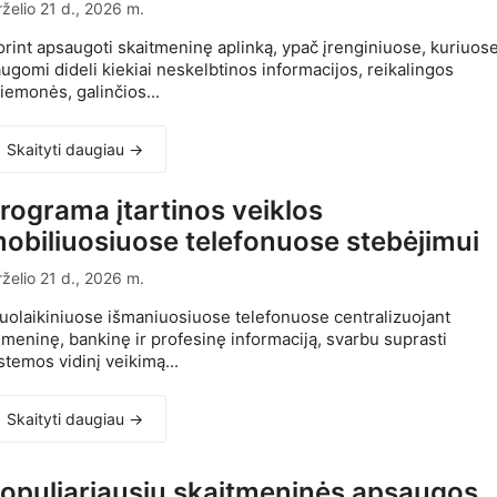
rželio 21 d., 2026 m.
rint apsaugoti skaitmeninę aplinką, ypač įrenginiuose, kuriuos
ugomi dideli kiekiai neskelbtinos informacijos, reikalingos
iemonės, galinčios...
Skaityti daugiau →
rograma įtartinos veiklos
obiliuosiuose telefonuose stebėjimui
rželio 21 d., 2026 m.
uolaikiniuose išmaniuosiuose telefonuose centralizuojant
meninę, bankinę ir profesinę informaciją, svarbu suprasti
stemos vidinį veikimą...
Skaityti daugiau →
opuliariausių skaitmeninės apsaugos