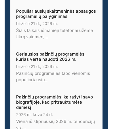
Populiariausių skaitmeninės apsaugos
e
programėlių palyginimas
birželio 21 d., 2026 m.
Šiais laikais išmanieji telefonai užėmė
tikrą vaidmenį...
Geriausios pažinčių programėlės,
kurias verta naudoti 2026 m.
birželio 21 d., 2026 m.
Pažinčių programėlės tapo vienomis
populiariausių...
Pažinčių programėlės: ką rašyti savo
biografijoje, kad pritrauktumėte
dėmesį
2026 m. kovo 24 d.
Viena iš stipriausių 2026 m. tendencijų
yra...