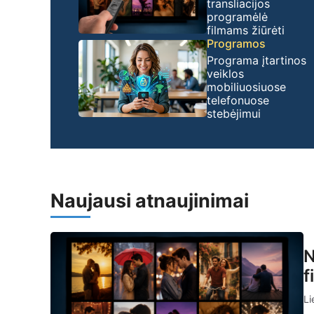
transliacijos
programėlė
filmams žiūrėti
Programos
Programa įtartinos
veiklos
mobiliuosiuose
telefonuose
stebėjimui
Naujausi atnaujinimai
N
f
Li