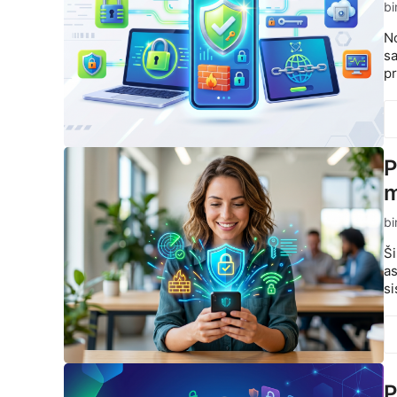
bi
No
sa
pr
P
m
bi
Ši
as
si
P