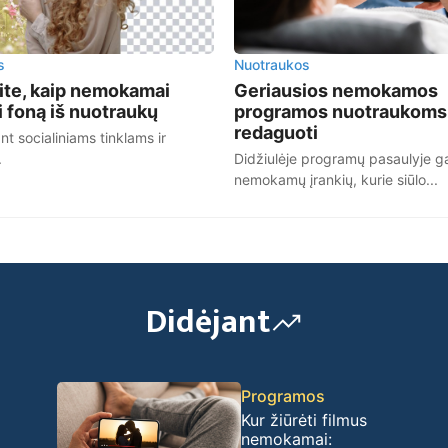
s
Nuotraukos
ite, kaip nemokamai
Geriausios nemokamos
i foną iš nuotraukų
programos nuotraukoms
redaguoti
nt socialiniams tinklams ir
.
Didžiulėje programų pasaulyje gal
nemokamų įrankių, kurie siūlo...
Didėjant
Programos
Kur žiūrėti filmus
nemokamai: