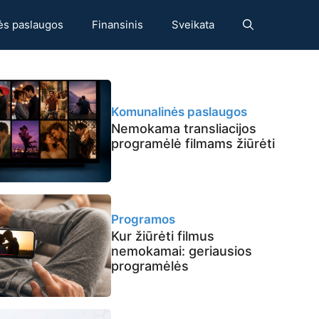
ės paslaugos
Finansinis
Sveikata
Komunalinės paslaugos
Nemokama transliacijos
programėlė filmams žiūrėti
Programos
Kur žiūrėti filmus
nemokamai: geriausios
programėlės