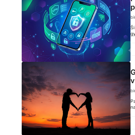
p
bi
Ši
gy
G
v
bi
Pa
na