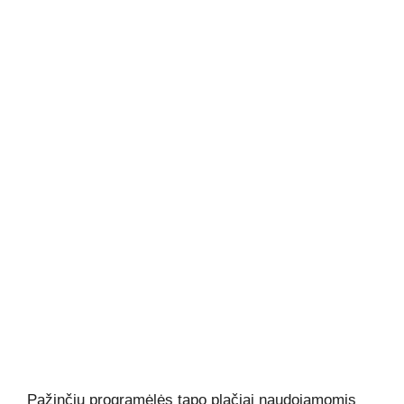
Pažinčių programėlės tapo plačiai naudojamomis