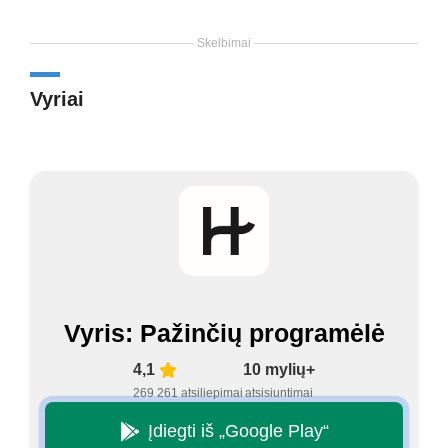
Skelbimai
Vyriai
Vyris: Pažinčių programėlė
4,1
10 mylių+
269 261 atsiliepimai
atsisiuntimai
Įdiegti iš „Google Play“