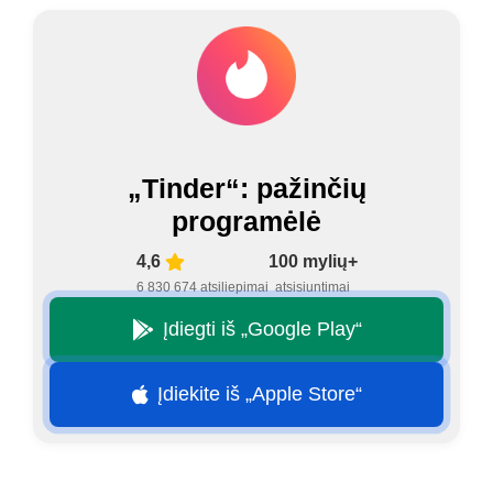
„Tinder“: pažinčių
programėlė
4,6
100 mylių+
6 830 674 atsiliepimai
atsisiuntimai
Įdiegti iš „Google Play“
Įdiekite iš „Apple Store“