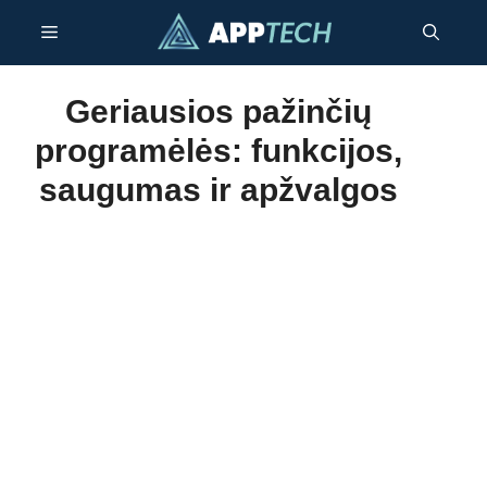
Pereiti
Meniu
prie
turinio
Geriausios pažinčių
programėlės: funkcijos,
saugumas ir apžvalgos