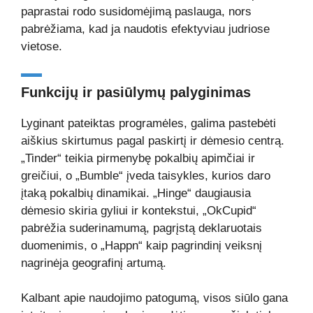
paprastai rodo susidomėjimą paslauga, nors
pabrėžiama, kad ja naudotis efektyviau judriose
vietose.
Funkcijų ir pasiūlymų palyginimas
Lyginant pateiktas programėles, galima pastebėti
aiškius skirtumus pagal paskirtį ir dėmesio centrą.
„Tinder“ teikia pirmenybę pokalbių apimčiai ir
greičiui, o „Bumble“ įveda taisykles, kurios daro
įtaką pokalbių dinamikai. „Hinge“ daugiausia
dėmesio skiria gyliui ir kontekstui, „OkCupid“
pabrėžia suderinamumą, pagrįstą deklaruotais
duomenimis, o „Happn“ kaip pagrindinį veiksnį
nagrinėja geografinį artumą.
Kalbant apie naudojimo patogumą, visos siūlo gana