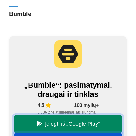
Bumble
„Bumble“: pasimatymai,
draugai ir tinklas
4,5
100 mylių+
1 136 274 atsiliepimai
atsisiuntimai
Įdiegti iš „Google Play“