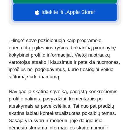
Įdiekite iš „Apple Store“
„Hinge“ save pozicionuoja kaip programėlę,
orientuotą į gilesnius ryšius, teikiančią pirmenybę
kokybinei profilio informacijai. Vietoj nuotraukų
vartotojas atsako į klausimus ir pateikia nuomones,
įpročius bei pageidavimus, kurie tiesiogiai veikia
siūlomą suderinamumą.
Navigacija skatina sąveiką, pagrįstą konkrečiomis
profilio dalimis, pavyzdžiui, komentarais po
atsakymais ar paveikslėliais. Tai nuo pat pradžių
skatina labiau kontekstualizuotas pokalbių temas.
Sąsaja yra švari ir moderni, joje daugiausia
dėmesio skiriama informacijos skaitomumui ir