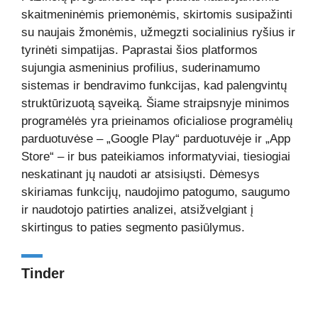
skaitmeninėmis priemonėmis, skirtomis susipažinti
su naujais žmonėmis, užmegzti socialinius ryšius ir
tyrinėti simpatijas. Paprastai šios platformos
sujungia asmeninius profilius, suderinamumo
sistemas ir bendravimo funkcijas, kad palengvintų
struktūrizuotą sąveiką. Šiame straipsnyje minimos
programėlės yra prieinamos oficialiose programėlių
parduotuvėse – „Google Play“ parduotuvėje ir „App
Store“ – ir bus pateikiamos informatyviai, tiesiogiai
neskatinant jų naudoti ar atsisiųsti. Dėmesys
skiriamas funkcijų, naudojimo patogumo, saugumo
ir naudotojo patirties analizei, atsižvelgiant į
skirtingus to paties segmento pasiūlymus.
Tinder