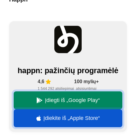
happn: pažinčių programėlė
4,6
100 mylių+
1 544 292 atsiliepimai
atsisiuntimai
Įdiegti iš „Google Play“
Įdiekite iš „Apple Store“