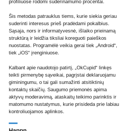
profiliuose rodomi suderinamumo procentai.
Šis metodas patrauklus tiems, kurie siekia geriau
suderinti interesus prieš pradėdami pokalbius.
Sąsaja, nors ir informatyvesnė, išlaiko prieinamą
struktūrą ir leidžia tiksliai koreguoti paieškos
nuostatas. Programėlė veikia gerai tiek „Android“,
tiek „iOS“ įrenginiuose.
Kalbant apie naudotojo patirtį, „OkCupid“ linkęs
teikti pirmenybę sąveikai, pagrįstai deklaruojamu
giminingumu, o tai gali sumažinti atsitiktinių
kontaktų skaičių. Saugumo priemonės apima
aktyvų moderavimą, ataskaitų teikimo parinktis ir
matomumo nustatymus, kurie prisideda prie labiau
kontroliuojamos aplinkos.
Happn