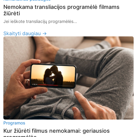
Nemokama transliacijos programėlė filmams
žiūrėti
Jei ieškote transliacijų programėlės...
Skaityti daugiau →
Programos
Kur žiūrėti filmus nemokamai: geriausios