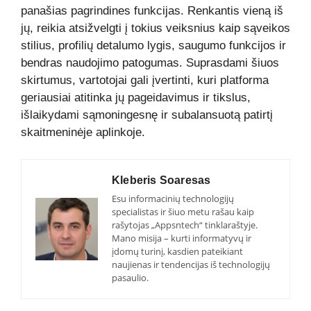
panašias pagrindines funkcijas. Renkantis vieną iš
jų, reikia atsižvelgti į tokius veiksnius kaip sąveikos
stilius, profilių detalumo lygis, saugumo funkcijos ir
bendras naudojimo patogumas. Suprasdami šiuos
skirtumus, vartotojai gali įvertinti, kuri platforma
geriausiai atitinka jų pageidavimus ir tikslus,
išlaikydami sąmoningesnę ir subalansuotą patirtį
skaitmeninėje aplinkoje.
Kleberis Soaresas
Esu informacinių technologijų
specialistas ir šiuo metu rašau kaip
rašytojas „Appsntech“ tinklaraštyje.
Mano misija – kurti informatyvų ir
įdomų turinį, kasdien pateikiant
naujienas ir tendencijas iš technologijų
pasaulio.