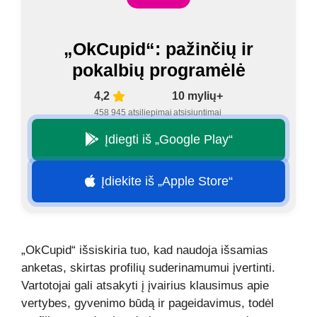
„OkCupid“: pažinčių ir
pokalbių programėlė
4,2
10 mylių+
458 945 atsiliepimai
atsisiuntimai
Įdiegti iš „Google Play“
Įdiekite iš „Apple Store“
„OkCupid“ išsiskiria tuo, kad naudoja išsamias
anketas, skirtas profilių suderinamumui įvertinti.
Vartotojai gali atsakyti į įvairius klausimus apie
vertybes, gyvenimo būdą ir pageidavimus, todėl