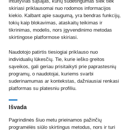
intuityvias sąsajas, kurių sudėtingumas šiek tiek
skiriasi priklausomai nuo rodomos informacijos
kiekio. Kalbant apie saugumą, yra bendras funkcijų,
tokių kaip blokavimas, ataskaitų teikimas ir
tikrinimas, modelis, nors įgyvendinimo metodas
skirtingose platformose skiriasi.
Naudotojo patirtis tiesiogiai priklauso nuo
individualių lūkesčių. Tie, kurie ieško greitos
sąveikos, gali geriau prisitaikyti prie paprastesnių
programų, o naudotojai, kuriems svarbi
suderinamumas ar kontekstas, dažniausiai renkasi
platformas su platesniu profiliu.
Išvada
Pagrindinės šiuo metu prieinamos pažinčių
programėlės siūlo skirtingus metodus, nors ir turi