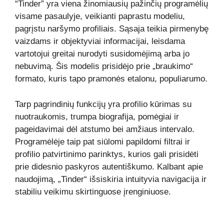
“Tinder” yra viena žinomiausių pažinčių programėlių
visame pasaulyje, veikianti paprastu modeliu,
pagrįstu naršymo profiliais. Sąsaja teikia pirmenybę
vaizdams ir objektyviai informacijai, leisdama
vartotojui greitai nurodyti susidomėjimą arba jo
nebuvimą. Šis modelis prisidėjo prie „braukimo“
formato, kuris tapo pramonės etalonu, populiarumo.
Tarp pagrindinių funkcijų yra profilio kūrimas su
nuotraukomis, trumpa biografija, pomėgiai ir
pageidavimai dėl atstumo bei amžiaus intervalo.
Programėlėje taip pat siūlomi papildomi filtrai ir
profilio patvirtinimo parinktys, kurios gali prisidėti
prie didesnio paskyros autentiškumo. Kalbant apie
naudojimą, „Tinder“ išsiskiria intuityvia navigacija ir
stabiliu veikimu skirtinguose įrenginiuose.