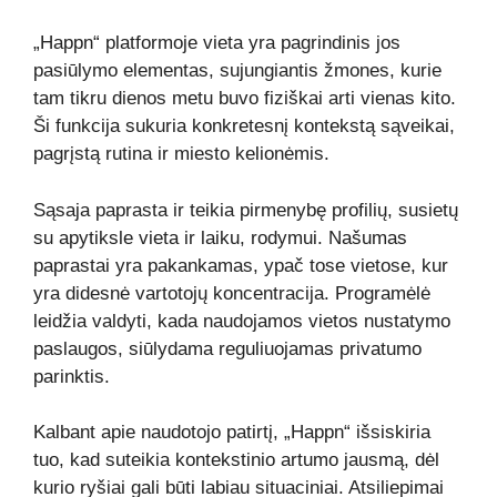
„Happn“ platformoje vieta yra pagrindinis jos
pasiūlymo elementas, sujungiantis žmones, kurie
tam tikru dienos metu buvo fiziškai arti vienas kito.
Ši funkcija sukuria konkretesnį kontekstą sąveikai,
pagrįstą rutina ir miesto kelionėmis.
Sąsaja paprasta ir teikia pirmenybę profilių, susietų
su apytiksle vieta ir laiku, rodymui. Našumas
paprastai yra pakankamas, ypač tose vietose, kur
yra didesnė vartotojų koncentracija. Programėlė
leidžia valdyti, kada naudojamos vietos nustatymo
paslaugos, siūlydama reguliuojamas privatumo
parinktis.
Kalbant apie naudotojo patirtį, „Happn“ išsiskiria
tuo, kad suteikia kontekstinio artumo jausmą, dėl
kurio ryšiai gali būti labiau situaciniai. Atsiliepimai