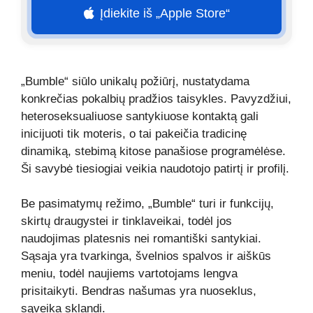
Įdiekite iš „Apple Store“
„Bumble“ siūlo unikalų požiūrį, nustatydama
konkrečias pokalbių pradžios taisykles. Pavyzdžiui,
heteroseksualiuose santykiuose kontaktą gali
inicijuoti tik moteris, o tai pakeičia tradicinę
dinamiką, stebimą kitose panašiose programėlėse.
Ši savybė tiesiogiai veikia naudotojo patirtį ir profilį.
Be pasimatymų režimo, „Bumble“ turi ir funkcijų,
skirtų draugystei ir tinklaveikai, todėl jos
naudojimas platesnis nei romantiški santykiai.
Sąsaja yra tvarkinga, švelnios spalvos ir aiškūs
meniu, todėl naujiems vartotojams lengva
prisitaikyti. Bendras našumas yra nuoseklus,
sąveika sklandi.