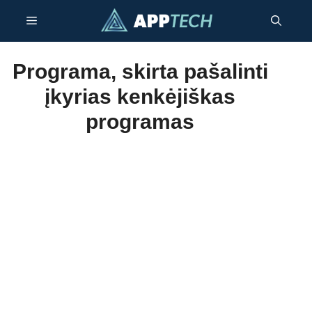
Pereiti
Meniu
prie
turinio
Programa, skirta pašalinti
įkyrias kenkėjiškas
programas