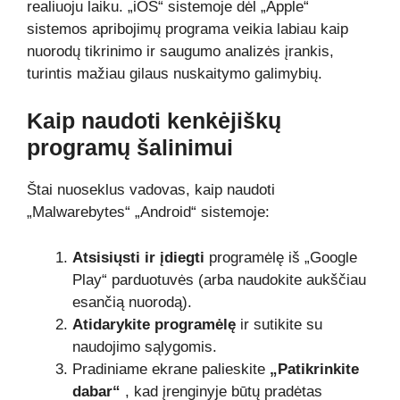
realiuoju laiku. „iOS“ sistemoje dėl „Apple“
sistemos apribojimų programa veikia labiau kaip
nuorodų tikrinimo ir saugumo analizės įrankis,
turintis mažiau gilaus nuskaitymo galimybių.
Kaip naudoti kenkėjiškų
programų šalinimui
Štai nuoseklus vadovas, kaip naudoti
„Malwarebytes“ „Android“ sistemoje:
Atsisiųsti ir įdiegti
programėlę iš „Google
Play“ parduotuvės (arba naudokite aukščiau
esančią nuorodą).
Atidarykite programėlę
ir sutikite su
naudojimo sąlygomis.
Pradiniame ekrane palieskite
„Patikrinkite
dabar“
, kad įrenginyje būtų pradėtas