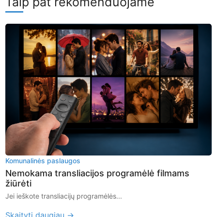
Taip pat rekomenduojame
Komunalinės paslaugos
Nemokama transliacijos programėlė filmams
žiūrėti
Jei ieškote transliacijų programėlės...
Skaityti daugiau →