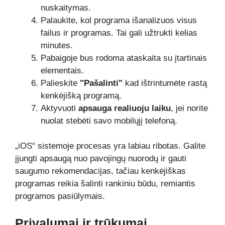
nuskaitymas.
Palaukite, kol programa išanalizuos visus
failus ir programas. Tai gali užtrukti kelias
minutes.
Pabaigoje bus rodoma ataskaita su įtartinais
elementais.
Palieskite
"Pašalinti"
kad ištrintumėte rastą
kenkėjišką programą.
Aktyvuoti
apsauga realiuoju laiku
, jei norite
nuolat stebėti savo mobilųjį telefoną.
„iOS“ sistemoje procesas yra labiau ribotas. Galite
įjungti apsaugą nuo pavojingų nuorodų ir gauti
saugumo rekomendacijas, tačiau kenkėjiškas
programas reikia šalinti rankiniu būdu, remiantis
programos pasiūlymais.
Privalumai ir trūkumai