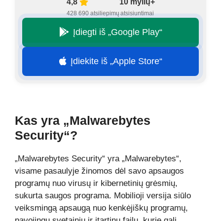
4,8
10 mylių+
428 690 atsiliepimų
atsisiuntimai
Įdiegti iš „Google Play“
Įdiekite iš „Apple Store“
Kas yra „Malwarebytes
Security“?
„Malwarebytes Security“ yra „Malwarebytes“,
visame pasaulyje žinomos dėl savo apsaugos
programų nuo virusų ir kibernetinių grėsmių,
sukurta saugos programa. Mobilioji versija siūlo
veiksmingą apsaugą nuo kenkėjiškų programų,
pavojingų svetainių ir įtartinų failų, kurie gali