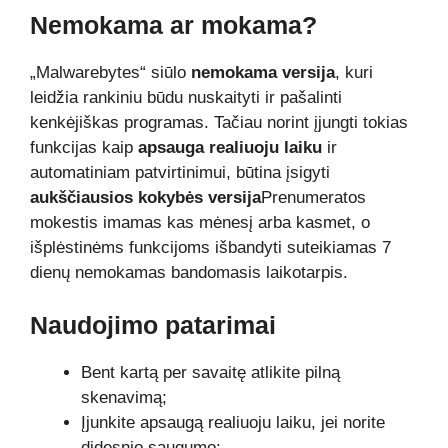
Nemokama ar mokama?
„Malwarebytes“ siūlo
nemokama versija
, kuri
leidžia rankiniu būdu nuskaityti ir pašalinti
kenkėjiškas programas. Tačiau norint įjungti tokias
funkcijas kaip
apsauga realiuoju laiku
ir
automatiniam patvirtinimui, būtina įsigyti
aukščiausios kokybės versija
Prenumeratos
mokestis imamas kas mėnesį arba kasmet, o
išplėstinėms funkcijoms išbandyti suteikiamas 7
dienų nemokamas bandomasis laikotarpis.
Naudojimo patarimai
Bent kartą per savaitę atlikite pilną
skenavimą;
Įjunkite apsaugą realiuoju laiku, jei norite
didesnio saugumo;