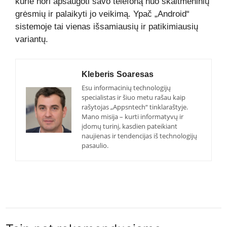
kurie nori apsaugoti savo telefoną nuo skaitmeninių
grėsmių ir palaikyti jo veikimą. Ypač „Android“
sistemoje tai vienas išsamiausių ir patikimiausių
variantų.
Kleberis Soaresas
Esu informacinių technologijų
specialistas ir šiuo metu rašau kaip
rašytojas „Appsntech“ tinklaraštyje.
Mano misija – kurti informatyvų ir
įdomų turinį, kasdien pateikiant
naujienas ir tendencijas iš technologijų
pasaulio.