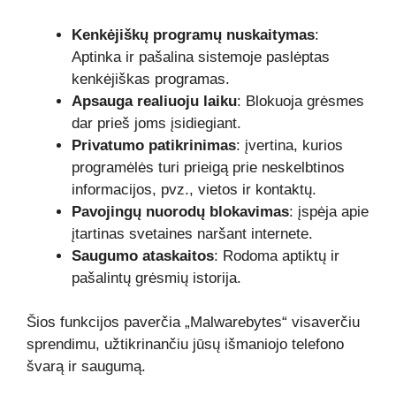
Kenkėjiškų programų nuskaitymas
:
Aptinka ir pašalina sistemoje paslėptas
kenkėjiškas programas.
Apsauga realiuoju laiku
: Blokuoja grėsmes
dar prieš joms įsidiegiant.
Privatumo patikrinimas
: įvertina, kurios
programėlės turi prieigą prie neskelbtinos
informacijos, pvz., vietos ir kontaktų.
Pavojingų nuorodų blokavimas
: įspėja apie
įtartinas svetaines naršant internete.
Saugumo ataskaitos
: Rodoma aptiktų ir
pašalintų grėsmių istorija.
Šios funkcijos paverčia „Malwarebytes“ visaverčiu
sprendimu, užtikrinančiu jūsų išmaniojo telefono
švarą ir saugumą.