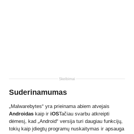
Skelbimai
Suderinamumas
„Malwarebytes“ yra prieinama abiem atvejais
Androidas
kaip ir
iOS
Tačiau svarbu atkreipti
dėmesį, kad „Android“ versija turi daugiau funkcijų,
tokių kaip įdiegtų programų nuskaitymas ir apsauga