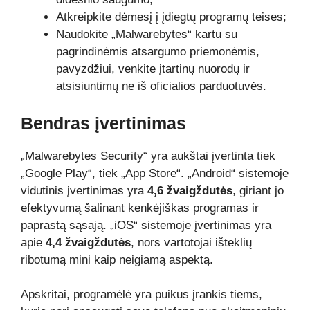
Atkreipkite dėmesį į įdiegtų programų teises;
Naudokite „Malwarebytes“ kartu su
pagrindinėmis atsargumo priemonėmis,
pavyzdžiui, venkite įtartinų nuorodų ir
atsisiuntimų ne iš oficialios parduotuvės.
Bendras įvertinimas
„Malwarebytes Security“ yra aukštai įvertinta tiek
„Google Play“, tiek „App Store“. „Android“ sistemoje
vidutinis įvertinimas yra
4,6 žvaigždutės
, giriant jo
efektyvumą šalinant kenkėjiškas programas ir
paprastą sąsają. „iOS“ sistemoje įvertinimas yra
apie
4,4 žvaigždutės
, nors vartotojai išteklių
ribotumą mini kaip neigiamą aspektą.
Apskritai, programėlė yra puikus įrankis tiems,