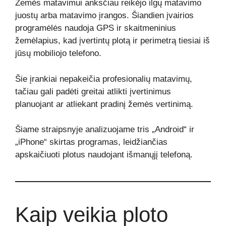
Žemės matavimui anksčiau reikėjo ilgų matavimo
juostų arba matavimo įrangos. Šiandien įvairios
programėlės naudoja GPS ir skaitmeninius
žemėlapius, kad įvertintų plotą ir perimetrą tiesiai iš
jūsų mobiliojo telefono.
Šie įrankiai nepakeičia profesionalių matavimų,
tačiau gali padėti greitai atlikti įvertinimus
planuojant ar atliekant pradinį žemės vertinimą.
Šiame straipsnyje analizuojame tris „Android“ ir
„iPhone“ skirtas programas, leidžiančias
apskaičiuoti plotus naudojant išmanųjį telefoną.
Kaip veikia ploto