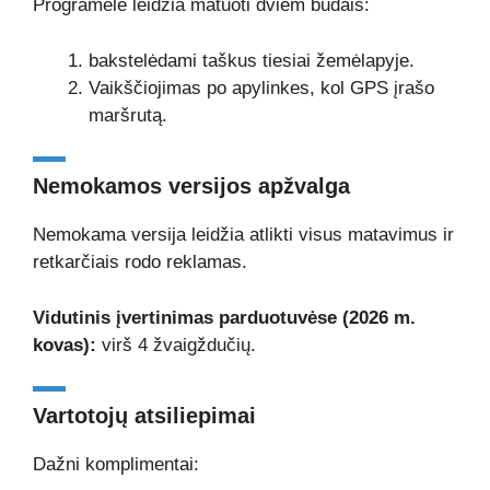
Programėlė leidžia matuoti dviem būdais:
bakstelėdami taškus tiesiai žemėlapyje.
Vaikščiojimas po apylinkes, kol GPS įrašo
maršrutą.
Nemokamos versijos apžvalga
Nemokama versija leidžia atlikti visus matavimus ir
retkarčiais rodo reklamas.
Vidutinis įvertinimas parduotuvėse (2026 m.
kovas):
virš 4 žvaigždučių.
Vartotojų atsiliepimai
Dažni komplimentai: