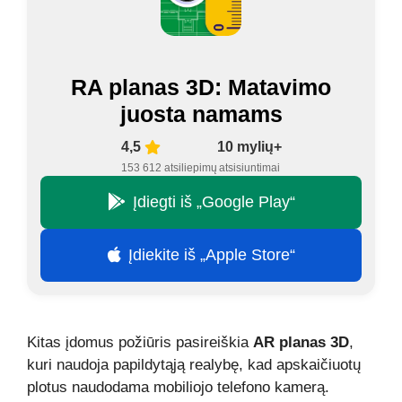
RA planas 3D: Matavimo
juosta namams
4,5
10 mylių+
153 612 atsiliepimų
atsisiuntimai
Įdiegti iš „Google Play“
Įdiekite iš „Apple Store“
Kitas įdomus požiūris pasireiškia
AR planas 3D
,
kuri naudoja papildytąją realybę, kad apskaičiuotų
plotus naudodama mobiliojo telefono kamerą.