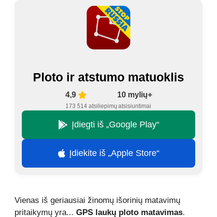
Ploto ir atstumo matuoklis
4,9
10 mylių+
173 514 atsiliepimų
atsisiuntimai
Įdiegti iš „Google Play“
Įdiekite iš „Apple Store“
Vienas iš geriausiai žinomų išorinių matavimų
pritaikymų yra...
GPS laukų ploto matavimas
.