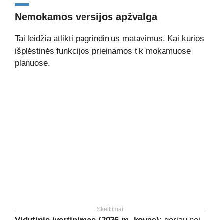
Nemokamos versijos apžvalga
Tai leidžia atlikti pagrindinius matavimus. Kai kurios
išplėstinės funkcijos prieinamos tik mokamuose
planuose.
Skelbimai
Vidutinis įvertinimas (2026 m. kovas):
geriau nei