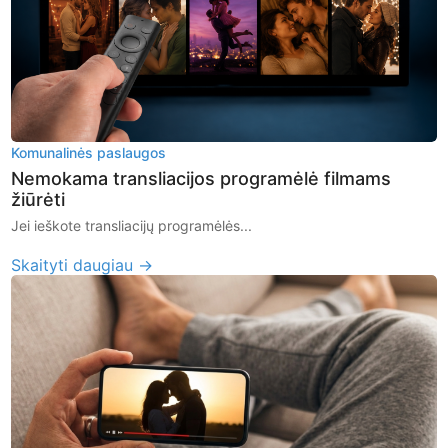
Komunalinės paslaugos
Nemokama transliacijos programėlė filmams
žiūrėti
Jei ieškote transliacijų programėlės...
Skaityti daugiau →