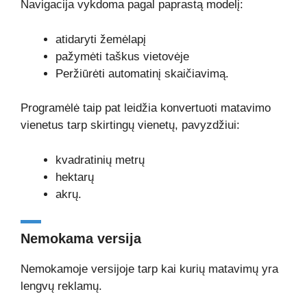
Navigacija vykdoma pagal paprastą modelį:
atidaryti žemėlapį
pažymėti taškus vietovėje
Peržiūrėti automatinį skaičiavimą.
Programėlė taip pat leidžia konvertuoti matavimo
vienetus tarp skirtingų vienetų, pavyzdžiui:
kvadratinių metrų
hektarų
akrų.
Nemokama versija
Nemokamoje versijoje tarp kai kurių matavimų yra
lengvų reklamų.