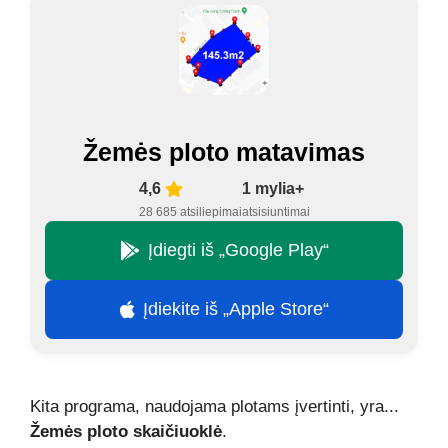
Žemės ploto matavimas
4,6
1 mylia+
28 685 atsiliepimai
atsisiuntimai
Įdiegti iš „Google Play“
Įdiekite iš „Apple Store“
Kita programa, naudojama plotams įvertinti, yra...
Žemės ploto skaičiuoklė
.