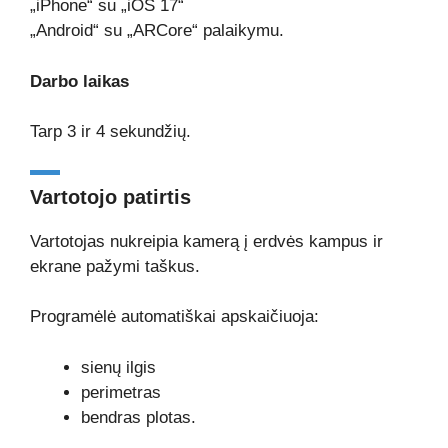
„iPhone“ su „iOS 17“
„Android“ su „ARCore“ palaikymu.
Darbo laikas
Tarp 3 ir 4 sekundžių.
Vartotojo patirtis
Vartotojas nukreipia kamerą į erdvės kampus ir
ekrane pažymi taškus.
Programėlė automatiškai apskaičiuoja:
sienų ilgis
perimetras
bendras plotas.