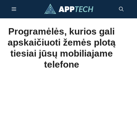
Pereiti
Meniu
prie
turinio
Programėlės, kurios gali
apskaičiuoti žemės plotą
tiesiai jūsų mobiliajame
telefone