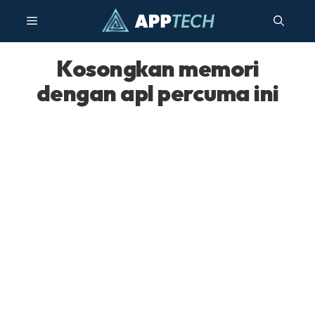
Langkau
Menu
ke
kandungan
Kosongkan memori
dengan apl percuma ini