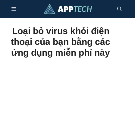
Bỏ
Thực
qua
nội
dung
đơn
Loại bỏ virus khỏi điện
thoại của bạn bằng các
ứng dụng miễn phí này