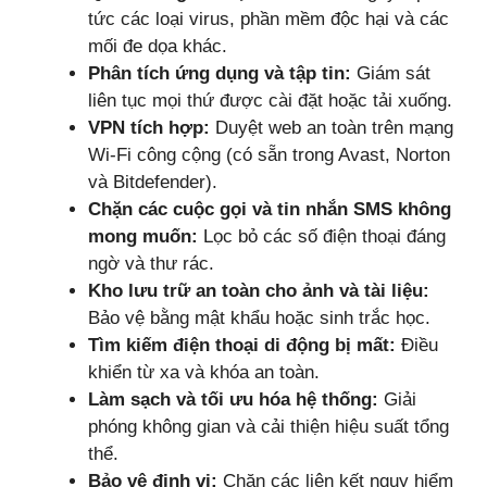
tức các loại virus, phần mềm độc hại và các
mối đe dọa khác.
Phân tích ứng dụng và tập tin:
Giám sát
liên tục mọi thứ được cài đặt hoặc tải xuống.
VPN tích hợp:
Duyệt web an toàn trên mạng
Wi-Fi công cộng (có sẵn trong Avast, Norton
và Bitdefender).
Chặn các cuộc gọi và tin nhắn SMS không
mong muốn:
Lọc bỏ các số điện thoại đáng
ngờ và thư rác.
Kho lưu trữ an toàn cho ảnh và tài liệu:
Bảo vệ bằng mật khẩu hoặc sinh trắc học.
Tìm kiếm điện thoại di động bị mất:
Điều
khiển từ xa và khóa an toàn.
Làm sạch và tối ưu hóa hệ thống:
Giải
phóng không gian và cải thiện hiệu suất tổng
thể.
Bảo vệ định vị:
Chặn các liên kết nguy hiểm