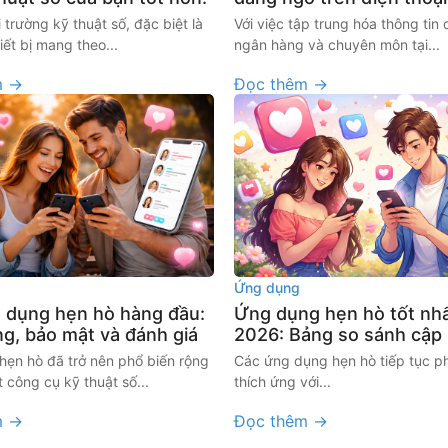
 trường kỹ thuật số, đặc biệt là
Với việc tập trung hóa thông tin 
iết bị mang theo...
ngân hàng và chuyên môn tại...
m →
Đọc thêm →
Ứng dụng
 dụng hẹn hò hàng đầu:
Ứng dụng hẹn hò tốt nh
ng, bảo mật và đánh giá
2026: Bảng so sánh cập
ẹn hò đã trở nên phổ biến rộng
Các ứng dụng hẹn hò tiếp tục ph
t công cụ kỹ thuật số...
thích ứng với...
m →
Đọc thêm →