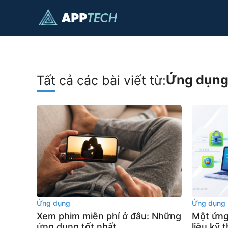
Bỏ
qua
nội
dung
Ứng dụn
Tất cả các bài viết từ:
Ứng dụng
Ứng dụng
Xem phim miễn phí ở đâu: Những
Một ứng
ứng dụng tốt nhất
liệu kỹ 