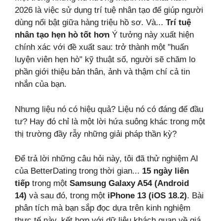
2026 là việc sử dụng trí tuệ nhân tạo để giúp người
dùng nổi bật giữa hàng triệu hồ sơ. Và...
Trí tuệ
nhân tạo hẹn hò tốt hơn
Ý tưởng này xuất hiện
chính xác với đề xuất sau: trở thành một "huấn
luyện viên hẹn hò" kỹ thuật số, người sẽ chăm lo
phần giới thiệu bản thân, ảnh và thậm chí cả tin
nhắn của bạn.
Nhưng liệu nó có hiệu quả? Liệu nó có đáng để đầu
tư? Hay đó chỉ là một lời hứa suông khác trong một
thị trường đầy rẫy những giải pháp thần kỳ?
Để trả lời những câu hỏi này, tôi đã thử nghiệm AI
của BetterDating trong thời gian...
15 ngày liên
tiếp
trong một
Samsung Galaxy A54 (Android
14)
và sau đó, trong một
iPhone 13 (iOS 18.2)
. Bài
phân tích mà bạn sắp đọc dựa trên kinh nghiệm
thực tế này, kết hợp với dữ liệu khách quan về giá