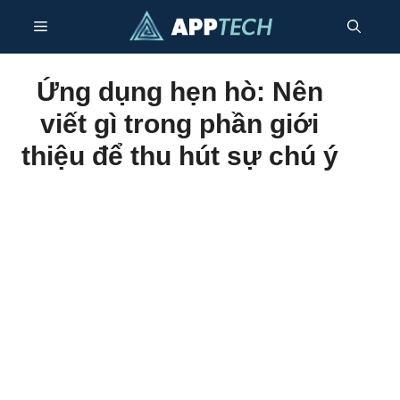
Bỏ
Thực
qua
nội
dung
đơn
Ứng dụng hẹn hò: Nên
viết gì trong phần giới
thiệu để thu hút sự chú ý