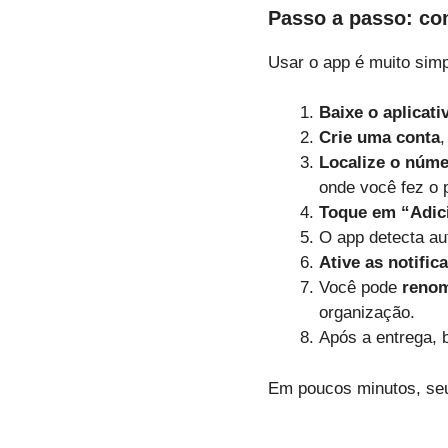
Passo a passo: c
Usar o app é muito simp
Baixe o aplicati
Crie uma conta
,
Localize o núme
onde você fez o 
Toque em “Adic
O app detecta au
Ative as notific
Você pode
renom
organização.
Após a entrega, b
Em poucos minutos, seu