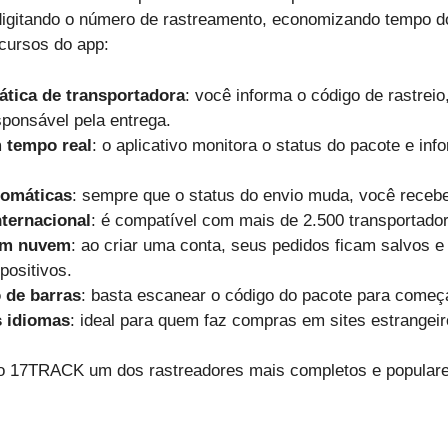
digitando o número de rastreamento, economizando tempo do
ecursos do app:
tica de transportadora
: você informa o código de rastreio,
ponsável pela entrega.
 tempo real
: o aplicativo monitora o status do pacote e in
tomáticas
: sempre que o status do envio muda, você recebe 
ternacional
: é compatível com mais de 2.500 transportado
em nuvem
: ao criar uma conta, seus pedidos ficam salvos 
positivos.
o de barras
: basta escanear o código do pacote para começ
s idiomas
: ideal para quem faz compras em sites estrangeir
 17TRACK um dos rastreadores mais completos e populares