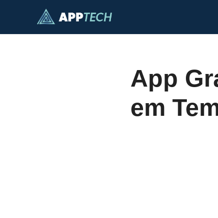
Pular
para
o
conteúdo
App Gra
em Tem